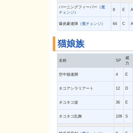
バーニングフィーバー（
魔
8
E
チェンジ
）
爆炎豪連陣（
魔チェンジ
）
64
C
猫娘族
威
名称
SP
力
空中猫連脚
4
E
ネコアシラリアート
12
D
ネコネコ波
36
E
ネコネコ乱舞
108
S