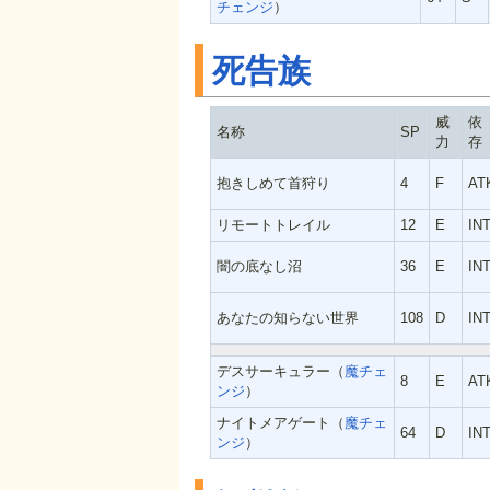
チェンジ
）
死告族
威
依
名称
SP
力
存
抱きしめて首狩り
4
F
AT
リモートトレイル
12
E
IN
闇の底なし沼
36
E
IN
あなたの知らない世界
108
D
IN
デスサーキュラー（
魔チェ
8
E
AT
ンジ
）
ナイトメアゲート（
魔チェ
64
D
IN
ンジ
）