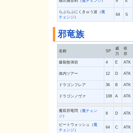
猫爪掻音剣（
魔チェンジ
）
8
E
らぶらぶにくきゅう波（
魔
64
S
チェンジ
）
邪竜族
威
依
名称
SP
力
存
爆裂散弾岩
4
E
ATK
体内ツアー
12
D
ATK
ドラゴンフレア
36
B
ATK
ドラゴンノヴァ
108
A
ATK
魔双邪竜閃（
魔チェン
8
D
ATK
ジ
）
ビートウォッシュ（
魔
64
C
ATK
チェンジ
）