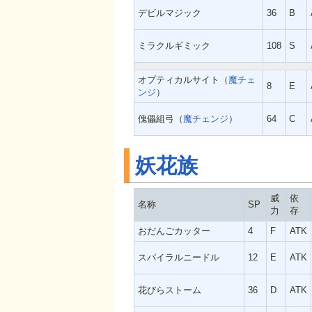
デビルマジック
36
B
ミラクルギミック
108
S
オプティカルサイト（
魔チェ
8
E
ンジ
）
傀儡組弓（
魔チェンジ
）
64
C
妖花族
威
依
名称
SP
力
存
おだんごカッター
4
F
ATK
スパイラルニードル
12
E
ATK
花びらストーム
36
D
ATK