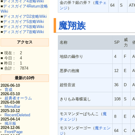
■
ディスガイア4攻略Wiki
金の斧？銀の斧？（
魔チェ
64
S
AT
■
ディスガイア4Return攻略
ンジ
）
Wiki
■
ディスガイアD2攻略Wiki
■
ディスガイア5攻略Wiki
魔翔族
■
ディスガイア6攻略Wiki
■
ディスガイア7攻略Wiki
威
アクセス
名称
SP
力
■ 現在： 2
地獄の繭作り
4
F
A
■ 今日： 4
■ 昨日： 1
■ 合計： 7874
悪夢の抱擁
12
E
A
最新の10件
超怪音波
36
D
A
2026-06-10
育成
2026-03-10
超勇者オーラム
きりもみ毒蝶返し
108
S
A
2026-03-08
MenuBar
2025-10-12
モスマンダーぱちんこ（
魔
RecentDeleted
8
E
A
チェンジ
）
2025-04-14
掲示板
2024-12-06
モスマンダーゴー（
魔チェン
64
C
A
FrontPage
ジ
）