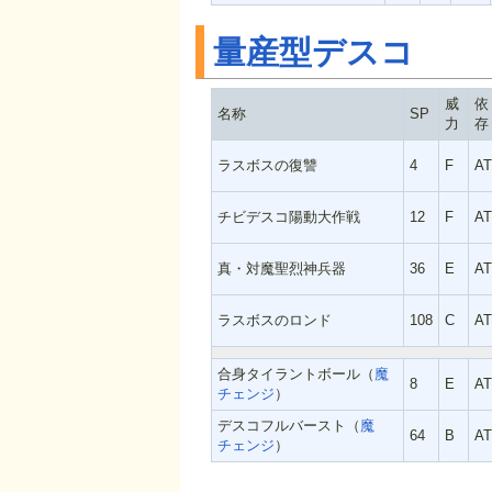
量産型デスコ
威
依
名称
SP
力
存
ラスボスの復讐
4
F
A
チビデスコ陽動大作戦
12
F
A
真・対魔聖烈神兵器
36
E
A
ラスボスのロンド
108
C
A
合身タイラントボール（
魔
8
E
A
チェンジ
）
デスコフルバースト（
魔
64
B
A
チェンジ
）