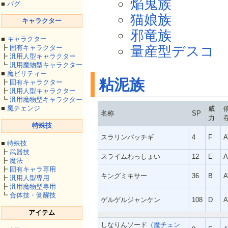
焔鬼族
■
バグ
猫娘族
キャラクター
邪竜族
■
キャラクター
量産型デスコ
┣
固有キャラクター
┣
汎用人型キャラクター
┗
汎用魔物型キャラクター
■
魔ビリティー
粘泥族
┣
固有キャラクター
┣
汎用人型キャラクター
┗
汎用魔物型キャラクター
■
魔チェンジ
威
名称
SP
力
特殊技
スラリンパッチギ
4
F
A
■
特殊技
┣
武器技
スライムわっしょい
12
E
A
┣
魔法
┣
固有キャラ専用
キングミキサー
36
B
A
┣
汎用人型専用
┣
汎用魔物型専用
┗
合体技・覚醒技
ゲルゲルジャンケン
108
D
A
アイテム
しなりんソード（
魔チェン