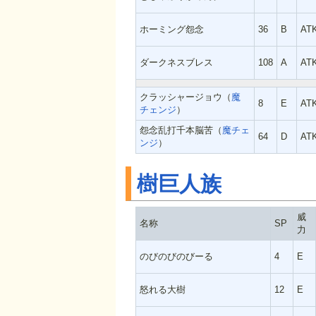
ホーミング怨念
36
B
AT
ダークネスブレス
108
A
AT
クラッシャージョウ（
魔
8
E
AT
チェンジ
）
怨念乱打千本脳苦（
魔チェ
64
D
AT
ンジ
）
樹巨人族
威
名称
SP
力
のびのびのびーる
4
E
怒れる大樹
12
E