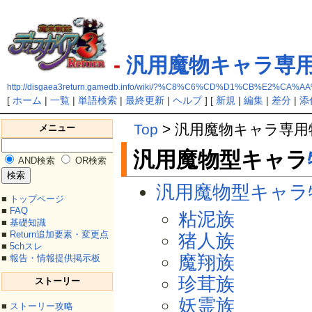
-
汎用魔物キャラ専
http://disgaea3return.gamedb.info/wiki/?%C8%C6%CD%D1%CB%
[
ホーム
|
一覧
|
単語検索
|
最終更新
|
ヘルプ
] [
新規
|
編集
|
差分
|
添
Top
> 汎用魔物キャラ専用
メニュー
汎用魔物型キャラ
AND検索
OR検索
汎用魔物型キャラ
■
トップページ
■
FAQ
粘泥族
■
基礎知識
■
Return追加要素・変更点
猪人族
■
5chスレ
魔翔族
■
報告・情報提供掲示板
珍茸族
ストーリー
妖霊族
■
ストーリー攻略