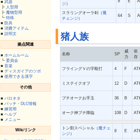
8
E
A
■
武器
ジ
）
┣
人型用
┣
魔物型用
スラリングオーラ剣（
魔
64
S
A
┗
特殊
チェンジ
）
■
防具
■
消費アイテム
猪人族
■
説明文
拠点関連
威
依
名称
SP
■
ホームルーム
力
存
┗
委員会
■
音楽
フライングＶの字殴打
4
F
AT
■
ディスガイアのツボ
■
使用できる漢字
ミステイクオフ
12
D
AT
その他
プチオークお手玉
36
B
AT
■
パロネタ
■
パッチ・DLC情報
■
練習用
オーク神プチ降臨
108
D
AT
■
ヘルプ
■
メニュー
トン割スペシャル（
魔チェ
Wikiリンク
8
E
AT
ンジ
）