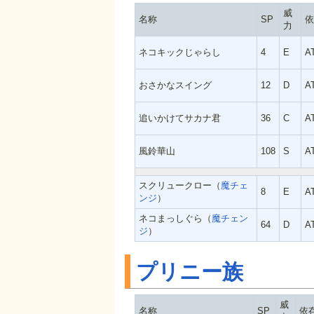
威
名称
SP
依
力
ネコキックじゃらし
4
E
A
おさかなスイング
12
D
A
追いかけてサカナ君
36
C
A
風鈴華山
108
S
A
スクリュークロー（
魔チェ
8
E
A
ンジ
）
ネコまっしぐら（
魔チェン
64
D
A
ジ
）
プリニー族
威
名称
SP
依