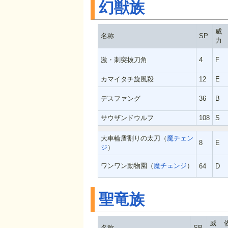
幻獣族
威
名称
SP
力
激・刺突抜刀角
4
F
カマイタチ旋風殺
12
E
デスファング
36
B
サウザンドウルフ
108
S
大車輪盾割りの太刀（
魔チェン
8
E
ジ
）
ワンワン動物園（
魔チェンジ
）
64
D
聖竜族
威
名称
SP