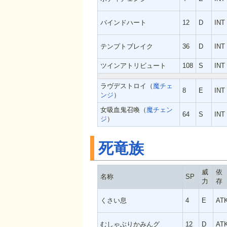
バインドハート
12
D
INT
テンプトブレイク
36
D
INT
ツインアトリビュート
108
S
INT
ラヴデストロイ（
魔チェ
8
E
INT
ンジ
）
女吸血鬼召喚（
魔チェン
64
S
INT
ジ
）
死竜族
威
依
名称
SP
力
存
くさい息
4
E
AT
むしゃぶりかみんグ
12
D
AT