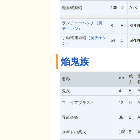
魔界破滅砲
108
D
ATK
ランチャーパンチ（
魔
8
E
SPD/
チェンジ
）
手動式連結砲（
魔チェン
64
C
SPD/
ジ
）
焔鬼族
威
名称
SP
力
鬼炎
4
E
ファイアブラスト
12
D
昇乱炎舞
36
B
メギドの業火
108
B