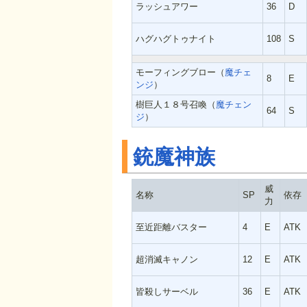
ラッシュアワー
36
D
ハグハグトゥナイト
108
S
モーフィングブロー（
魔チェ
8
E
ンジ
）
樹巨人１８号召喚（
魔チェン
64
S
ジ
）
銃魔神族
威
名称
SP
依存
力
至近距離バスター
4
E
ATK
超消滅キャノン
12
E
ATK
皆殺しサーベル
36
E
ATK