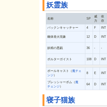
妖霊族
威
依
名称
SP
力
存
パックンキャッチャー
4
F
INT
幽体発火現象
12
D
INT
妖精の悪戯
36
-
-
ポルターガイスト
108
D
INT
ポールキャスト（
魔チェ
8
E
INT
ンジ
）
プレッシャーボム（
魔
64
D
INT
チェンジ
）
寝子猫族