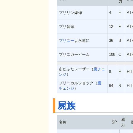
力
プリリン爆弾
4
E
AT
プリ音頭
12
F
AT
プリニー
よ永遠に
36
B
AT
プリニガービーム
108
C
AT
あたふたレーザー（
魔チェ
8
E
HI
ンジ
）
プリニカルショック（
魔
64
S
HI
チェンジ
）
屍族
威
名称
SP
力