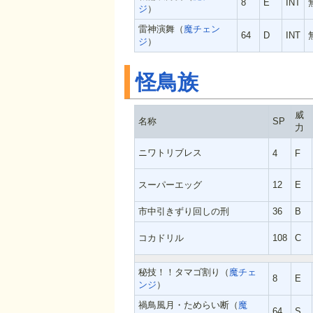
8
E
INT
ジ
）
雷神演舞（
魔チェン
64
D
INT
ジ
）
怪鳥族
威
名称
SP
力
ニワトリブレス
4
F
スーパーエッグ
12
E
市中引きずり回しの刑
36
B
コカドリル
108
C
秘技！！タマゴ割り（
魔チェ
8
E
ンジ
）
禍鳥風月・ためらい断（
魔
64
S