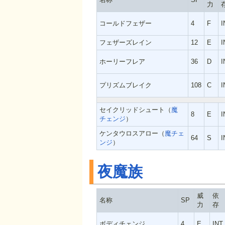
力
コールドフェザー
4
F
I
フェザーズレイン
12
E
I
ホーリーフレア
36
D
I
プリズムブレイク
108
C
I
セイクリッドシュート（
魔
8
E
I
チェンジ
）
ケンタウロスアロー（
魔チェ
64
S
I
ンジ
）
夜魔族
威
依
名称
SP
力
存
ボディチェンジ
4
E
INT