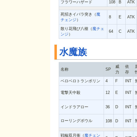
フラワーハザード
108
B
ATK
死招きイバラ突き（
魔
8
E
ATK
チェンジ
）
散り花飛び八槍（
魔チェ
64
C
ATK
ンジ
）
水魔族
威
依
名称
SP
力
存
ベロベロトランポリン
4
F
INT
電撃天中殺
12
E
INT
インドラアロー
36
D
INT
ローリングボウル
108
D
INT
戦輪双月衝（
魔チェン