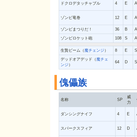
ドクロデタッチャブル
4
E
ゾンビ竜巻
12
E
ゾンビまつりだ！
36
B
ゾンビロケット砲
108
S
生贄ビーム（
魔チェンジ
）
8
E
S
デッドオアデッド（
魔チェ
64
D
S
ンジ
）
傀儡族
威
名称
SP
力
ダンシングナイフ
4
E
スパークスフィア
12
D