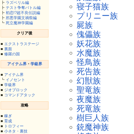
┣
ラズベリル編
寝子猫族
┣
テスト争奪バトル編
┣
初恋!?超不良伝説編
プリニー族
┣
邪悪学園文禍祭編
屍族
┗
死立魔神学園編
傀儡族
クリア後
妖花族
■
エクストラステージ
■
裏面
水魔族
■
修羅の国
怪鳥族
アイテム界
・
学級界
死告族
■
アイテム界
幻獣族
┗
イノセント
■
学級界
聖竜族
■
ジオブロック
■
コマンドアタック
夜魔族
攻略
死竜族
樹巨人族
■
稼ぎ
■
育成
銃魔神族
■
トロフィー
■
小ネタ・裏技