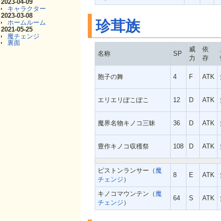
2023-04-09
キャラクター
2023-03-08
珍茸族
ホームルーム
2021-05-25
魔チェンジ
裏面
威
依
名称
SP
力
存
胞子の舞
4
F
ATK
エリエリぽこぽこ
12
D
ATK
魔界名物キノコ三昧
36
D
ATK
豊作キノコ収穫祭
108
D
ATK
ピストンランサー（
魔
8
E
ATK
チェンジ
）
キノコマウンテン（
魔
64
S
ATK
チェンジ
）