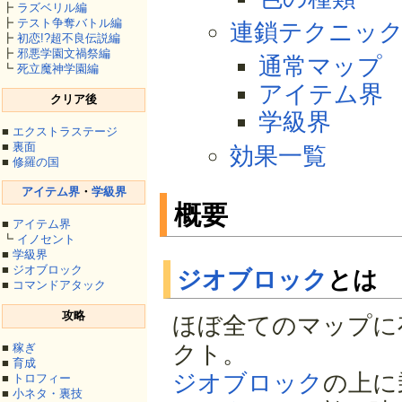
┣
ラズベリル編
┣
テスト争奪バトル編
連鎖テクニッ
┣
初恋!?超不良伝説編
┣
邪悪学園文禍祭編
通常マップ
┗
死立魔神学園編
アイテム界
クリア後
学級界
■
エクストラステージ
■
裏面
効果一覧
■
修羅の国
アイテム界
・
学級界
概要
■
アイテム界
┗
イノセント
■
学級界
■
ジオブロック
ジオブロック
とは
■
コマンドアタック
攻略
ほぼ全てのマップに
■
稼ぎ
クト。
■
育成
ジオブロック
の上に
■
トロフィー
■
小ネタ・裏技