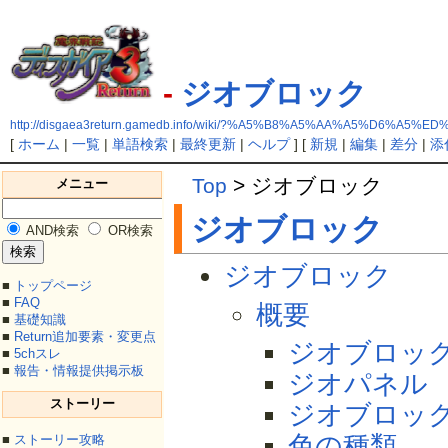
-
ジオブロック
http://disgaea3return.gamedb.info/wiki/?%A5%B8%A5%AA%A5%D6%A5%
[
ホーム
|
一覧
|
単語検索
|
最終更新
|
ヘルプ
] [
新規
|
編集
|
差分
|
添
Top
> ジオブロック
メニュー
ジオブロック
AND検索
OR検索
ジオブロック
■
トップページ
■
FAQ
概要
■
基礎知識
■
Return追加要素・変更点
ジオブロッ
■
5chスレ
■
報告・情報提供掲示板
ジオパネル
ストーリー
ジオブロッ
色の種類
■
ストーリー攻略