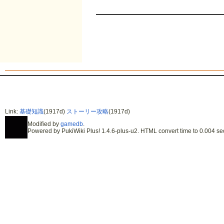
Link:
基礎知識
(1917d)
ストーリー攻略
(1917d)
Modified by
gamedb
.
Powered by PukiWiki Plus! 1.4.6-plus-u2. HTML convert time to 0.004 se