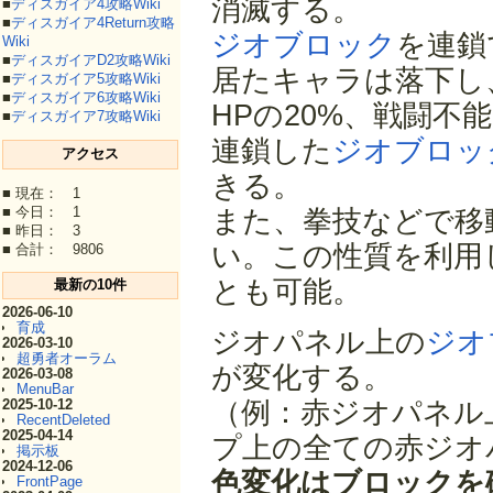
消滅する。
■
ディスガイア4攻略Wiki
■
ディスガイア4Return攻略
ジオブロック
を連鎖
Wiki
■
ディスガイアD2攻略Wiki
居たキャラは落下し
■
ディスガイア5攻略Wiki
■
ディスガイア6攻略Wiki
HPの20%、戦闘不
■
ディスガイア7攻略Wiki
連鎖した
ジオブロッ
アクセス
きる。
■ 現在： 1
■ 今日： 1
また、拳技などで移
■ 昨日： 3
い。この性質を利用
■ 合計： 9806
とも可能。
最新の10件
2026-06-10
育成
ジオパネル上の
ジオ
2026-03-10
超勇者オーラム
が変化する。
2026-03-08
MenuBar
（例：赤ジオパネル
2025-10-12
RecentDeleted
2025-04-14
プ上の全ての赤ジオ
掲示板
2024-12-06
色変化はブロックを
FrontPage