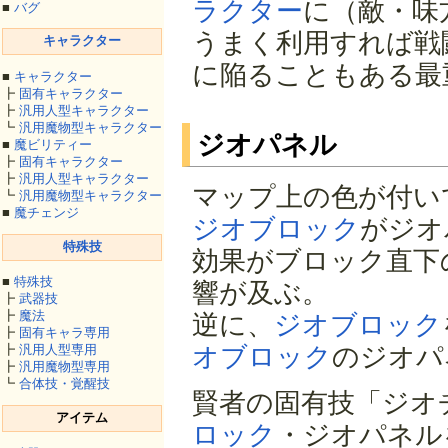
ラクター
に（敵・味
■
バグ
うまく利用すれば戦
キャラクター
に陥ることもある最
■
キャラクター
┣
固有キャラクター
┣
汎用人型キャラクター
┗
汎用魔物型キャラクター
ジオパネル
■
魔ビリティー
┣
固有キャラクター
┣
汎用人型キャラクター
マップ上の色が付い
┗
汎用魔物型キャラクター
■
魔チェンジ
ジオブロック
がジオ
特殊技
効果がブロック直下
■
特殊技
響が及ぶ。
┣
武器技
┣
魔法
逆に、
ジオブロック
┣
固有キャラ専用
オブロック
のジオパ
┣
汎用人型専用
┣
汎用魔物型専用
┗
合体技・覚醒技
賢者の固有技「ジオ
アイテム
ロック
・ジオパネル