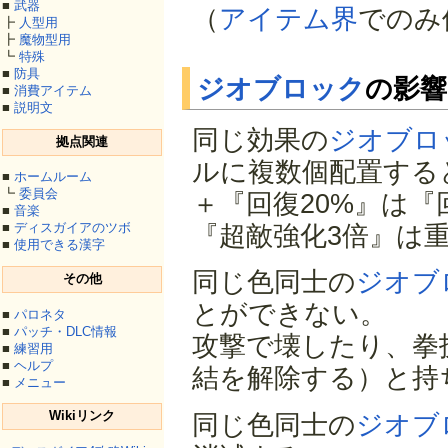
■
武器
（
アイテム界
でのみ
┣
人型用
┣
魔物型用
┗
特殊
■
防具
ジオブロック
の影響
■
消費アイテム
■
説明文
同じ効果の
ジオブロ
拠点関連
ルに複数個配置する
■
ホームルーム
┗
委員会
＋『回復20%』は『
■
音楽
■
ディスガイアのツボ
『超敵強化3倍』は重
■
使用できる漢字
同じ色同士の
ジオブ
その他
とができない。
■
パロネタ
■
パッチ・DLC情報
攻撃で壊したり、拳
■
練習用
■
ヘルプ
結を解除する）と持
■
メニュー
Wikiリンク
同じ色同士の
ジオブ