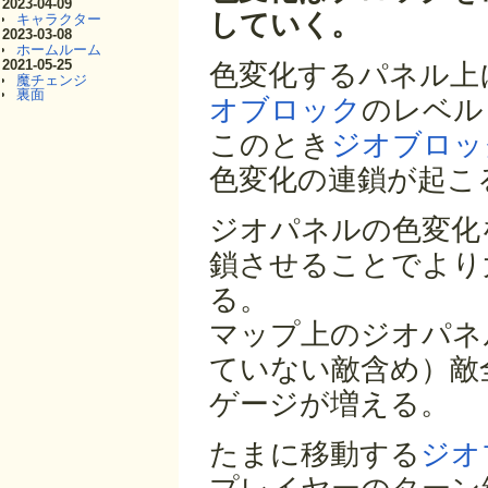
2023-04-09
していく。
キャラクター
2023-03-08
ホームルーム
2021-05-25
色変化するパネル上
魔チェンジ
裏面
オブロック
のレベル
このとき
ジオブロッ
色変化の連鎖が起こ
ジオパネルの色変化
鎖させることでより
る。
マップ上のジオパネ
ていない敵含め）敵
ゲージが増える。
たまに移動する
ジオ