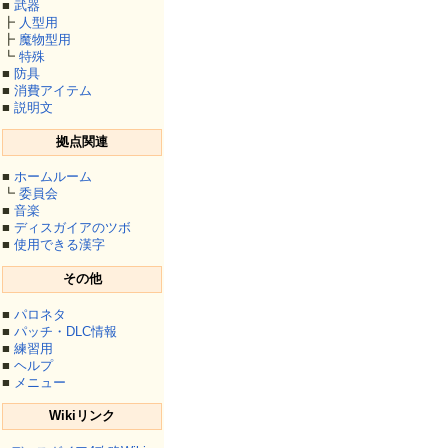
■
武器
┣
人型用
┣
魔物型用
┗
特殊
■
防具
■
消費アイテム
■
説明文
拠点関連
■
ホームルーム
┗
委員会
■
音楽
■
ディスガイアのツボ
■
使用できる漢字
その他
■
パロネタ
■
パッチ・DLC情報
■
練習用
■
ヘルプ
■
メニュー
Wikiリンク