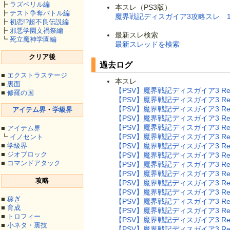
┣
ラズベリル編
本スレ（PS3版）
┣
テスト争奪バトル編
魔界戦記ディスガイア3攻略スレ 
┣
初恋!?超不良伝説編
┣
邪悪学園文禍祭編
最新スレ検索
┗
死立魔神学園編
最新スレッドを検索
クリア後
過去ログ
■
エクストラステージ
本スレ
■
裏面
【PSV】魔界戦記ディスガイア3 Ret
■
修羅の国
【PSV】魔界戦記ディスガイア3 Ret
【PSV】魔界戦記ディスガイア3 Ret
アイテム界
・
学級界
【PSV】魔界戦記ディスガイア3 Ret
【PSV】魔界戦記ディスガイア3 Ret
■
アイテム界
【PSV】魔界戦記ディスガイア3 Ret
┗
イノセント
【PSV】魔界戦記ディスガイア3 Ret
■
学級界
■
ジオブロック
【PSV】魔界戦記ディスガイア3 Ret
■
コマンドアタック
【PSV】魔界戦記ディスガイア3 Ret
【PSV】魔界戦記ディスガイア3 Ret
攻略
【PSV】魔界戦記ディスガイア3 Ret
【PSV】魔界戦記ディスガイア3 Ret
■
稼ぎ
【PSV】魔界戦記ディスガイア3 Ret
■
育成
【PSV】魔界戦記ディスガイア3 Ret
■
トロフィー
【PSV】魔界戦記ディスガイア3 Ret
■
小ネタ・裏技
【PSV】魔界戦記ディスガイア3 Ret