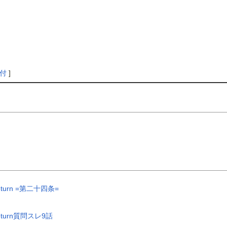
付
]
urn =第二十四条=
turn質問スレ9話