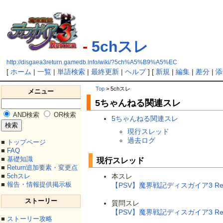
-
5chスレ
http://disgaea3return.gamedb.info/wiki/?5ch%A5%B9%A5%EC
[
ホーム
|
一覧
|
単語検索
|
最終更新
|
ヘルプ
] [
新規
|
編集
|
差分
|
添
Top
> 5chスレ
メニュー
5ちゃんねる関連スレ
AND検索
OR検索
5ちゃんねる関連スレ
現行スレッド
過去ログ
■
トップページ
■
FAQ
■
基礎知識
現行スレッド
■
Return追加要素・変更点
■
5chスレ
本スレ
■
報告・情報提供掲示板
【PSV】魔界戦記ディスガイア3 Ret
ストーリー
質問スレ
【PSV】魔界戦記ディスガイア3 Re
■
ストーリー攻略