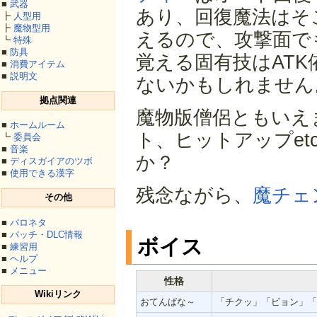
■
武器
あり、回復魔法はそ
┣
人型用
┣
魔物型用
えるので、攻撃面で
┗
特殊
■
防具
覚える固有技はAT
■
消費アイテム
■
説明文
ないかもしれません
拠点関連
魔物版僧侶ともいえ
■
ホームルーム
ト、ヒットアップe
┗
委員会
■
音楽
か？
■
ディスガイアのツボ
■
使用できる漢字
残念ながら、
魔チェ
その他
■
パロネタ
■
パッチ・DLC情報
ボイス
■
練習用
■
ヘルプ
■
メニュー
性格
Wikiリンク
おてんばな～
「チクッ」「ピョン」「