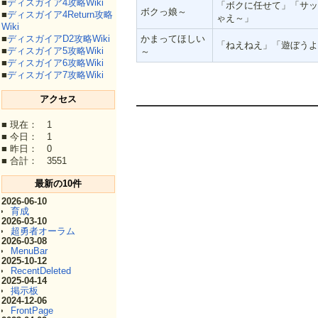
■
ディスガイア4攻略Wiki
「ボクに任せて」「サッ
ボクっ娘～
■
ディスガイア4Return攻略
ゃえ～」
Wiki
かまってほしい
■
ディスガイアD2攻略Wiki
「ねえねえ」「遊ぼうよ
■
ディスガイア5攻略Wiki
～
■
ディスガイア6攻略Wiki
■
ディスガイア7攻略Wiki
アクセス
■ 現在： 1
■ 今日： 1
■ 昨日： 0
■ 合計： 3551
最新の10件
2026-06-10
育成
2026-03-10
超勇者オーラム
2026-03-08
MenuBar
2025-10-12
RecentDeleted
2025-04-14
掲示板
2024-12-06
FrontPage