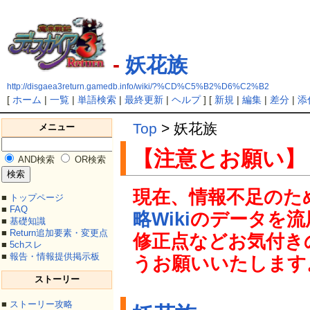
-
妖花族
http://disgaea3return.gamedb.info/wiki/?%CD%C5%B2%D6%C2%B2
[
ホーム
|
一覧
|
単語検索
|
最終更新
|
ヘルプ
] [
新規
|
編集
|
差分
|
添
Top
> 妖花族
メニュー
【注意とお願い】
AND検索
OR検索
現在、情報不足のた
■
トップページ
■
FAQ
略Wiki
のデータを流
■
基礎知識
■
Return追加要素・変更点
修正点などお気付き
■
5chスレ
■
報告・情報提供掲示板
うお願いいたします
ストーリー
■
ストーリー攻略