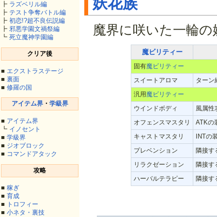
妖花族
┣
ラズベリル編
┣
テスト争奪バトル編
┣
初恋!?超不良伝説編
魔界に咲いた一輪の
┣
邪悪学園文禍祭編
┗
死立魔神学園編
魔ビリティー
クリア後
固有
魔ビリティー
■
エクストラステージ
■
裏面
スイートアロマ
ターン
■
修羅の国
汎用
魔ビリティー
アイテム界
・
学級界
ウインドボディ
風属性
■
アイテム界
オフェンスマスタリ
ATK
┗
イノセント
キャストマスタリ
INTの
■
学級界
■
ジオブロック
プレベンション
隣接す
■
コマンドアタック
リラクゼーション
隣接す
攻略
ハーバルテラピー
隣接す
■
稼ぎ
■
育成
■
トロフィー
■
小ネタ・裏技