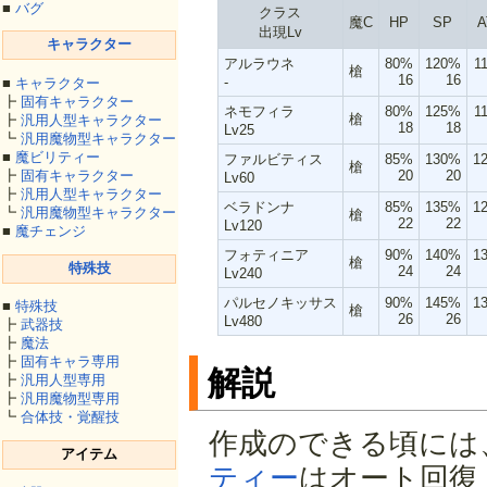
■
バグ
クラス
魔C
HP
SP
A
出現Lv
キャラクター
アルラウネ
80%
120%
1
槍
16
16
-
■
キャラクター
┣
固有キャラクター
ネモフィラ
80%
125%
1
槍
┣
汎用人型キャラクター
18
18
Lv25
┗
汎用魔物型キャラクター
■
魔ビリティー
ファルビティス
85%
130%
1
槍
20
20
┣
固有キャラクター
Lv60
┣
汎用人型キャラクター
ベラドンナ
85%
135%
1
┗
汎用魔物型キャラクター
槍
22
22
Lv120
■
魔チェンジ
フォティニア
90%
140%
1
槍
特殊技
24
24
Lv240
パルセノキッサス
90%
145%
1
■
特殊技
槍
26
26
Lv480
┣
武器技
┣
魔法
┣
固有キャラ専用
解説
┣
汎用人型専用
┣
汎用魔物型専用
┗
合体技・覚醒技
作成のできる頃には
アイテム
ティー
はオート回復