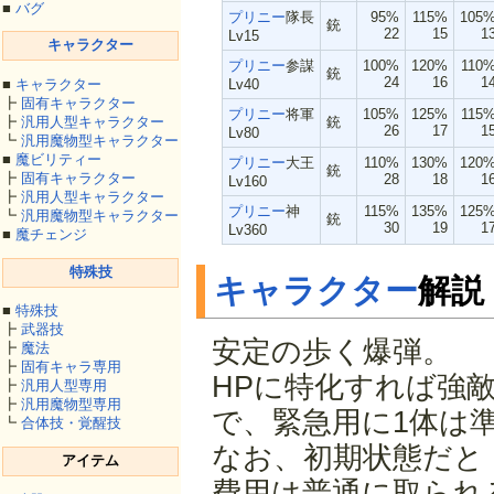
■
バグ
プリニー
隊長
95%
115%
105
銃
22
15
1
Lv15
キャラクター
プリニー
参謀
100%
120%
110
銃
24
16
1
Lv40
■
キャラクター
┣
固有キャラクター
プリニー
将軍
105%
125%
115
銃
┣
汎用人型キャラクター
26
17
1
Lv80
┗
汎用魔物型キャラクター
■
魔ビリティー
プリニー
大王
110%
130%
120
銃
┣
固有キャラクター
28
18
1
Lv160
┣
汎用人型キャラクター
プリニー
神
115%
135%
125
┗
汎用魔物型キャラクター
銃
30
19
1
Lv360
■
魔チェンジ
特殊技
キャラクター
解説
■
特殊技
┣
武器技
安定の歩く爆弾。
┣
魔法
┣
固有キャラ専用
HPに特化すれば強
┣
汎用人型専用
┣
汎用魔物型専用
で、緊急用に1体は
┗
合体技・覚醒技
なお、初期状態だと
アイテム
費用は普通に取られ