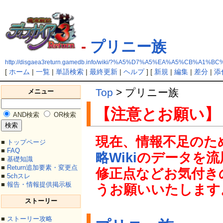
-
プリニー族
http://disgaea3return.gamedb.info/wiki/?%A5%D7%A5%EA%A5%CB%A1%B
[
ホーム
|
一覧
|
単語検索
|
最終更新
|
ヘルプ
] [
新規
|
編集
|
差分
|
添
Top
> プリニー族
メニュー
【注意とお願い】
AND検索
OR検索
現在、情報不足のた
■
トップページ
■
FAQ
略Wiki
のデータを流
■
基礎知識
■
Return追加要素・変更点
修正点などお気付き
■
5chスレ
■
報告・情報提供掲示板
うお願いいたします
ストーリー
■
ストーリー攻略