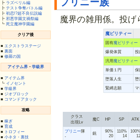
プリニー族
┣
ラズベリル編
┣
テスト争奪バトル編
┣
初恋!?超不良伝説編
魔界の雑用係。投げ
┣
邪悪学園文禍祭編
┗
死立魔神学園編
魔ビリティー
クリア後
固有
魔ビリティー
■
エクストラステージ
■
裏面
爆発体質
投
■
修羅の国
汎用
魔ビリティー
アイテム界
・
学級界
単価１円
保
■
アイテム界
堕落人生
堕
┗
イノセント
緊縛志願
マ
■
学級界
■
ジオブロック
■
コマンドアタック
攻略
クラス
魔C
HP
SP
ATK
■
稼ぎ
出現Lv
■
育成
プリニー
隊
90%
110%
100
■
トロフィー
銃
20
14
1
-
■
小ネタ・裏技