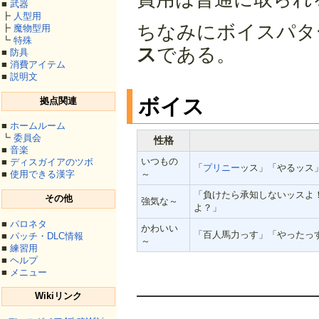
■
武器
┣
人型用
ちなみにボイスパタ
┣
魔物型用
┗
特殊
ス
である。
■
防具
■
消費アイテム
■
説明文
ボイス
拠点関連
■
ホームルーム
┗
委員会
性格
■
音楽
いつもの
■
ディスガイアのツボ
「
プリニー
ッス」「やるッス
■
使用できる漢字
～
「負けたら承知しないッスよ
その他
強気な～
よ？」
■
パロネタ
かわいい
「百人馬力っす」「やったっ
■
パッチ・DLC情報
～
■
練習用
■
ヘルプ
■
メニュー
Wikiリンク