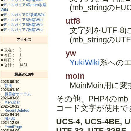
■
ディスガイア4Return攻略
(mb_string
Wiki
■
ディスガイアD2攻略Wiki
utf8
■
ディスガイア5攻略Wiki
■
ディスガイア6攻略Wiki
文字列をUTF-
■
ディスガイア7攻略Wiki
(mb_stringの
アクセス
■ 現在： 3
yw
■ 今日： 1
■ 昨日： 0
YukiWiki
系への
■ 合計： 1431
moin
最新の10件
2026-06-10
MoinMoin用
育成
2026-03-10
超勇者オーラム
その他、PHP4のmb
2026-03-08
MenuBar
コード文字が使用で
2025-10-12
RecentDeleted
2025-04-14
掲示板
UCS-4, UCS-4BE, U
2024-12-06
FrontPage
2023-04-09