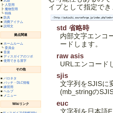
■
武器
┣
人型用
イプとして指定でき
┣
魔物型用
┗
特殊
■
防具
-[http://pukiwiki.sourceforge.jp/index.php?cmd=r
■
消費アイテム
■
説明文
std 省略時
内部文字エンコー
拠点関連
ードします。
■
ホームルーム
┗
委員会
■
音楽
raw asis
■
ディスガイアのツボ
■
使用できる漢字
URLエンコー
その他
sjis
■
パロネタ
文字列をSJIS
■
パッチ・DLC情報
■
練習用
(mb_stringの
■
ヘルプ
■
メニュー
euc
Wikiリンク
文字列を日本語E
■
ディスガイア4攻略Wiki