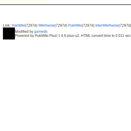
Link:
YukiWiki
(7297d)
WikiName
(7297d)
PukiWiki
(7297d)
InterWikiName
(7297d
Modified by
gamedb
.
Powered by PukiWiki Plus! 1.4.6-plus-u2. HTML convert time to 0.011 sec