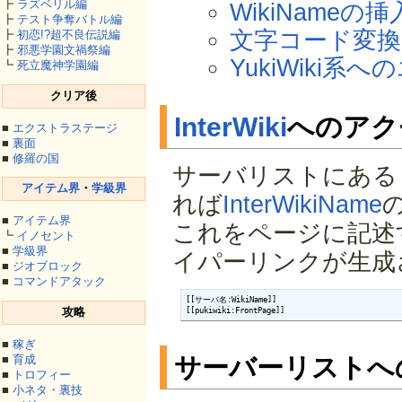
┣
ラズベリル編
WikiNameの
┣
テスト争奪バトル編
文字コード変
┣
初恋!?超不良伝説編
┣
邪悪学園文禍祭編
YukiWiki
┗
死立魔神学園編
クリア後
InterWiki
へのアク
■
エクストラステージ
■
裏面
■
修羅の国
サーバリストにある 
アイテム界
・
学級界
れば
InterWikiName
■
アイテム界
これをページに記述
┗
イノセント
■
学級界
イパーリンクが生成
■
ジオブロック
■
コマンドアタック
[[サーバ名:WikiName]]

攻略
[[pukiwiki:FrontPage]]
■
稼ぎ
■
育成
サーバーリストへ
■
トロフィー
■
小ネタ・裏技