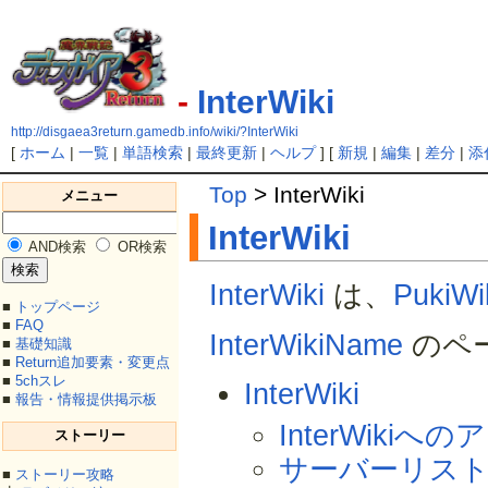
-
InterWiki
http://disgaea3return.gamedb.info/wiki/?InterWiki
[
ホーム
|
一覧
|
単語検索
|
最終更新
|
ヘルプ
] [
新規
|
編集
|
差分
|
添
Top
> InterWiki
メニュー
InterWiki
AND検索
OR検索
InterWiki
は、
PukiWi
■
トップページ
■
FAQ
InterWikiName
のペ
■
基礎知識
■
Return追加要素・変更点
■
5chスレ
InterWiki
■
報告・情報提供掲示板
InterWikiへの
ストーリー
サーバーリス
■
ストーリー攻略