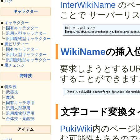
■
バグ
InterWikiName
のペ
キャラクター
ことで サーバーリ
■
キャラクター
┣
固有キャラクター
[URL サーバ名] タイプ

[http://pukiwiki.sourceforge.jp/index.php pukiwi
┣
汎用人型キャラクター
┗
汎用魔物型キャラクター
■
魔ビリティー
WikiName
の挿入
┣
固有キャラクター
┣
汎用人型キャラクター
┗
汎用魔物型キャラクター
■
魔チェンジ
要求しようとするU
特殊技
することができます
■
特殊技
┣
武器技
-[http://pukiwiki.sourceforge.jp/index.php?cmd=b
┣
魔法
┣
固有キャラ専用
┣
汎用人型専用
文字コード変換タ
┣
汎用魔物型専用
┗
合体技・覚醒技
PukiWiki
内のページ
アイテム
む可能性もあるので