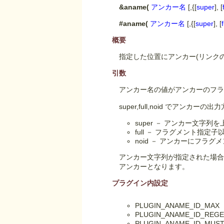
&aname(
アンカー名
[,{[
super
], [
#aname(
アンカー名
[,{[
super
], [
f
概要
指定した位置にアンカー(リンク
引数
アンカー名の値がアンカーのフ
super,full,noid でアンカ
super － アンカー文字
full － フラグメント
noid － アンカーにフラ
アンカー文字列が指定された場
アンカーとなります。
プラグイン内設定
PLUGIN_ANAME_ID
PLUGIN_ANAME_ID
PLUGIN_ANAME_ID