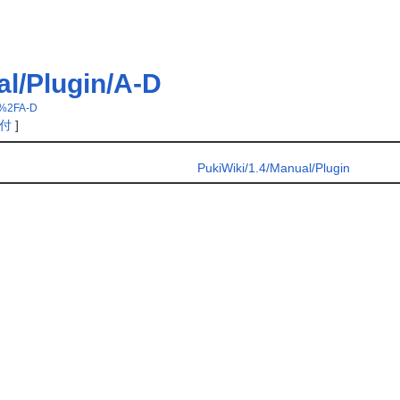
al/Plugin/A-D
n%2FA-D
付
]
PukiWiki/1.4/Manual/Plugin