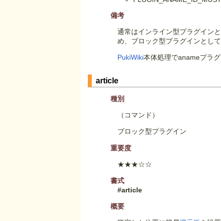
備考
通常はインライン型プラグインと
め、ブロック型プラグインとし
PukiWiki
本体処理でanameプ
article
種別
（コマンド）
ブロック型プラグイン
重要度
★★★☆☆
書式
#article
概要