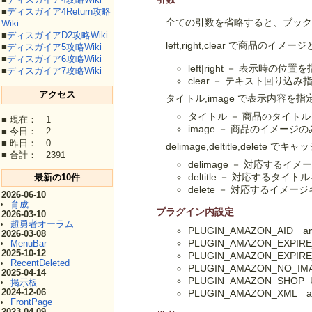
■
ディスガイア4Return攻略
全ての引数を省略すると、ブック
Wiki
■
ディスガイアD2攻略Wiki
left,right,clear で商品
■
ディスガイア5攻略Wiki
■
ディスガイア6攻略Wiki
left|right － 表示時の
■
ディスガイア7攻略Wiki
clear － テキスト回り込
アクセス
タイトル,image で表示内容を
タイトル － 商品のタイト
■ 現在： 1
image － 商品のイメ
■ 今日： 2
■ 昨日： 0
delimage,deltitle,delet
■ 合計： 2391
delimage － 対応する
deltitle － 対応するタ
最新の10件
delete － 対応するイ
2026-06-10
育成
プラグイン内設定
2026-03-10
超勇者オーラム
PLUGIN_AMAZON_AID
2026-03-08
PLUGIN_AMAZON_EXP
MenuBar
2025-10-12
PLUGIN_AMAZON_EXP
RecentDeleted
PLUGIN_AMAZON_NO
2025-04-14
PLUGIN_AMAZON_SHOP
掲示板
2024-12-06
PLUGIN_AMAZON_XML 
FrontPage
2023-04-09