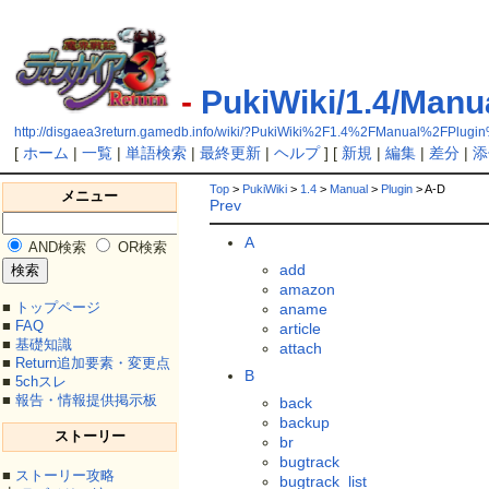
-
PukiWiki/1.4/Manu
http://disgaea3return.gamedb.info/wiki/?PukiWiki%2F1.4%2FManual%2FPlugi
[
ホーム
|
一覧
|
単語検索
|
最終更新
|
ヘルプ
] [
新規
|
編集
|
差分
|
添
Top
>
PukiWiki
>
1.4
>
Manual
>
Plugin
> A-D
メニュー
Prev
A
AND検索
OR検索
add
amazon
■
トップページ
aname
■
FAQ
article
■
基礎知識
attach
■
Return追加要素・変更点
B
■
5chスレ
■
報告・情報提供掲示板
back
backup
ストーリー
br
bugtrack
■
ストーリー攻略
bugtrack_list