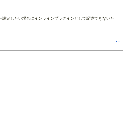
ー設定したい場合にインラインプラグインとして記述できないた
▲
▼