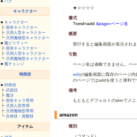
■
バグ
★☆☆☆☆
キャラクター
書式
■
キャラクター
?cmd=add
&page=ページ名
┣
固有キャラクター
┣
汎用人型キャラクター
概要
┗
汎用魔物型キャラクター
■
魔ビリティー
実行すると編集画面が表示され
┣
固有キャラクター
┣
汎用人型キャラクター
引数
┗
汎用魔物型キャラクター
■
魔チェンジ
ページ名は省略できません。ペ
特殊技
edit
が編集画面に既存のページ内
のページではaddを使うと便利で
■
特殊技
備考
┣
武器技
┣
魔法
もともとデフォルトのskinでメ
┣
固有キャラ専用
┣
汎用人型専用
┣
汎用魔物型専用
amazon
┗
合体技・覚醒技
種別
アイテム
（コマンド）