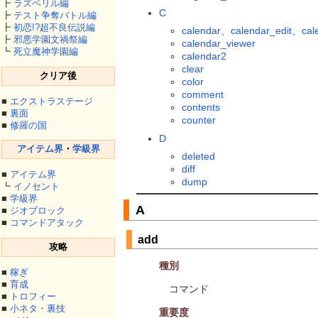
┣
ラズベリル編
C
┣
テスト争奪バトル編
┣
初恋!?超不良伝説編
calendar、calendar_edit、cal
┣
邪悪学園文禍祭編
calendar_viewer
┗
死立魔神学園編
calendar2
clear
クリア後
color
comment
■
エクストラステージ
contents
■
裏面
counter
■
修羅の国
D
アイテム界
・
学級界
deleted
diff
■
アイテム界
dump
┗
イノセント
■
学級界
A
■
ジオブロック
■
コマンドアタック
add
攻略
種別
■
稼ぎ
■
育成
コマンド
■
トロフィー
■
小ネタ・裏技
重要度