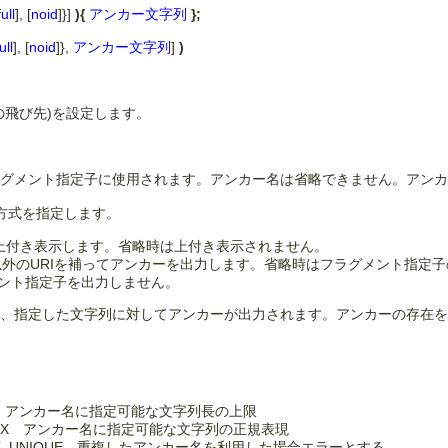
full
], [
noid
]}]
){
アンカー文字列
};
ull
], [
noid
]},
アンカー文字列
]
)
の飛び先)を設定します。
ラグメント指定子に使用されます。アンカー名は省略できません。アン
ーの出力方式を指定します。
列を上付き表示します。省略時は上付き表示されません。
指定子以外のURIを補ってアンカーを出力します。省略時はフラグメント指定
グメント指定子を出力しません。
合、指定した文字列に対してアンカーが出力されます。アンカーの存在
_MAX アンカー名に指定可能な文字列長の上限
_REGEX アンカー名に指定可能な文字列の正規表現
_MUST_UNIQUE 重複したアンカー名を利用した場合エラーとする