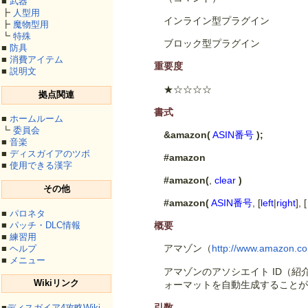
■
武器
┣
人型用
インライン型プラグイン
┣
魔物型用
┗
特殊
ブロック型プラグイン
■
防具
■
消費アイテム
重要度
■
説明文
★☆☆☆☆
拠点関連
書式
■
ホームルーム
┗
委員会
&amazon(
ASIN番号
);
■
音楽
■
ディスガイアのツボ
#amazon
■
使用できる漢字
#amazon(
,
clear
)
その他
#amazon(
ASIN番号
, [
left
|
right
], [
■
パロネタ
■
パッチ・DLC情報
概要
■
練習用
アマゾン（
http://www.amazon.co
■
ヘルプ
■
メニュー
アマゾンのアソシエイト ID（
Wikiリンク
ォーマットを自動生成すること
引数
■
ディスガイア4攻略Wiki