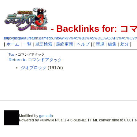
- Backlinks for
http://disgaea3return.gamedb.info/wiki/?%A5%B3%A5%DE%A5%F3%A
[
ホーム
|
一覧
|
単語検索
|
最終更新
|
ヘルプ
] [
新規
|
編集
|
差分
]
Top
> コマンドアタック
Return to コマンドアタック
ジオブロック
(1917d)
Modified by
gamedb
.
Powered by PukiWiki Plus! 1.4.6-plus-u2. HTML convert time to 0.001 s