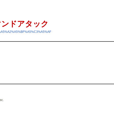
: コマンドアタック
5%C9%A5%A2%A5%BF%A5%C3%A5%AF
ec.