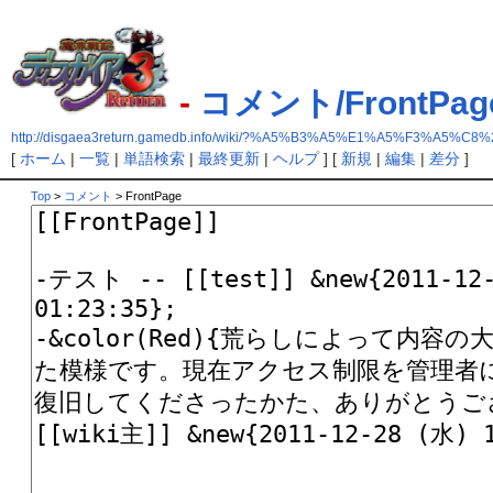
-
コメント/FrontPag
http://disgaea3return.gamedb.info/wiki/?%A5%B3%A5%E1%A5%F3%A5%C8%
[
ホーム
|
一覧
|
単語検索
|
最終更新
|
ヘルプ
] [
新規
|
編集
|
差分
]
Top
>
コメント
> FrontPage