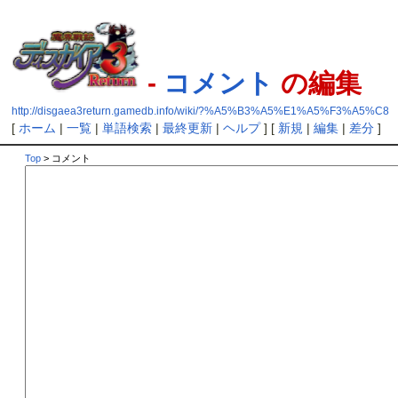
-
コメント
の編集
http://disgaea3return.gamedb.info/wiki/?%A5%B3%A5%E1%A5%F3%A5%C8
[
ホーム
|
一覧
|
単語検索
|
最終更新
|
ヘルプ
] [
新規
|
編集
|
差分
]
Top
> コメント