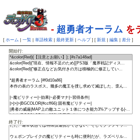
-
超勇者オーラム
を
[
ホーム
|
一覧
|
単語検索
|
最終更新
|
ヘルプ
] [
新規
|
編集
|
差分
]
開始行:
終了行: