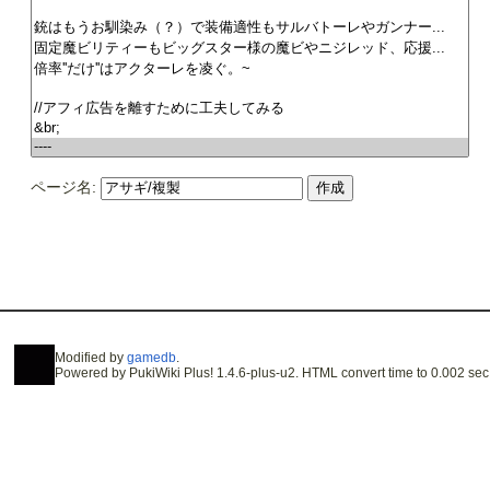
ページ名:
Modified by
gamedb
.
Powered by PukiWiki Plus! 1.4.6-plus-u2. HTML convert time to 0.002 sec