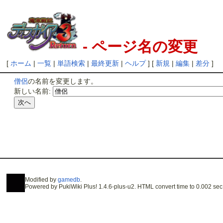
- ページ名の変更
[
ホーム
|
一覧
|
単語検索
|
最終更新
|
ヘルプ
] [
新規
|
編集
|
差分
]
僧侶
の名前を変更します。
新しい名前:
Modified by
gamedb
.
Powered by PukiWiki Plus! 1.4.6-plus-u2. HTML convert time to 0.002 sec