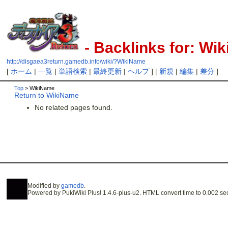
- Backlinks for: Wi
http://disgaea3return.gamedb.info/wiki/?WikiName
[
ホーム
|
一覧
|
単語検索
|
最終更新
|
ヘルプ
] [
新規
|
編集
|
差分
]
Top
> WikiName
Return to WikiName
No related pages found.
Modified by
gamedb
.
Powered by PukiWiki Plus! 1.4.6-plus-u2. HTML convert time to 0.002 se