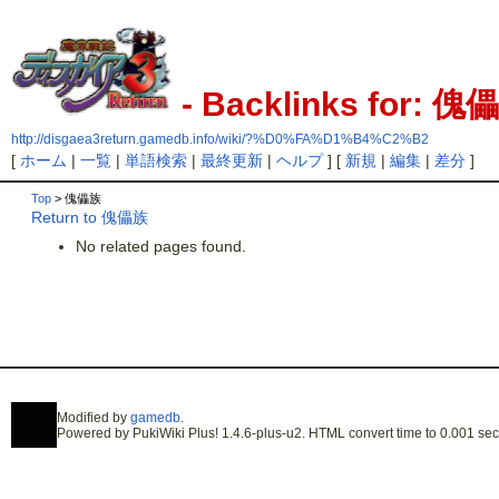
- Backlinks for: 傀
http://disgaea3return.gamedb.info/wiki/?%D0%FA%D1%B4%C2%B2
[
ホーム
|
一覧
|
単語検索
|
最終更新
|
ヘルプ
] [
新規
|
編集
|
差分
]
Top
> 傀儡族
Return to 傀儡族
No related pages found.
Modified by
gamedb
.
Powered by PukiWiki Plus! 1.4.6-plus-u2. HTML convert time to 0.001 sec