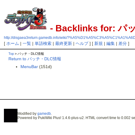
- Backlinks for
http://disgaea3return.gamedb.info/wiki/?%A5%D1%A5%C3%A5%C1%A1
[
ホーム
|
一覧
|
単語検索
|
最終更新
|
ヘルプ
] [
新規
|
編集
|
差分
]
Top
> パッチ・DLC情報
Return to パッチ・DLC情報
MenuBar
(151d)
Modified by
gamedb
.
Powered by PukiWiki Plus! 1.4.6-plus-u2. HTML convert time to 0.002 se