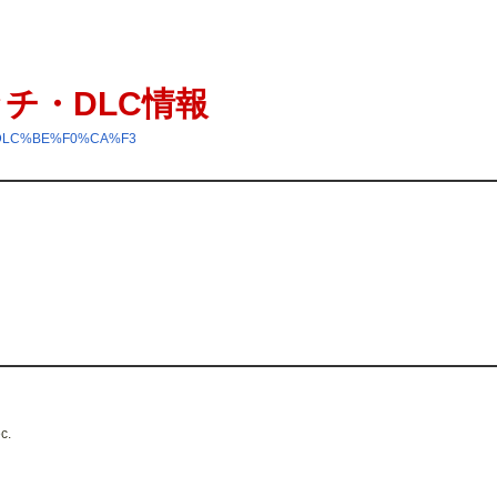
: パッチ・DLC情報
%A6DLC%BE%F0%CA%F3
c.