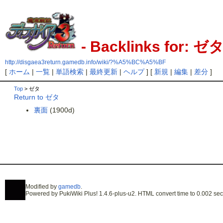
- Backlinks for: ゼ
http://disgaea3return.gamedb.info/wiki/?%A5%BC%A5%BF
[
ホーム
|
一覧
|
単語検索
|
最終更新
|
ヘルプ
] [
新規
|
編集
|
差分
]
Top
> ゼタ
Return to ゼタ
裏面
(1900d)
Modified by
gamedb
.
Powered by PukiWiki Plus! 1.4.6-plus-u2. HTML convert time to 0.002 sec