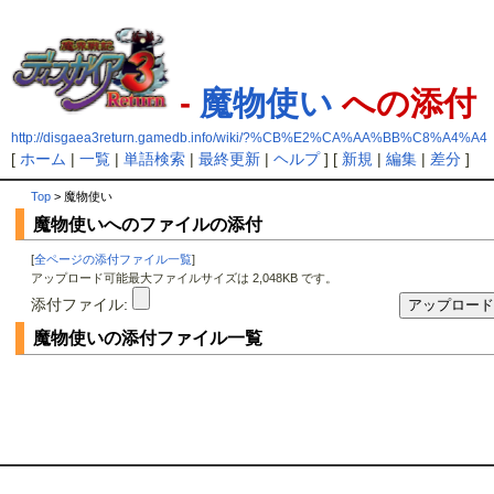
-
魔物使い
への添付
http://disgaea3return.gamedb.info/wiki/?%CB%E2%CA%AA%BB%C8%A4%A4
[
ホーム
|
一覧
|
単語検索
|
最終更新
|
ヘルプ
] [
新規
|
編集
|
差分
]
Top
> 魔物使い
魔物使いへのファイルの添付
[
全ページの添付ファイル一覧
]
アップロード可能最大ファイルサイズは 2,048KB です。
添付ファイル:
魔物使いの添付ファイル一覧