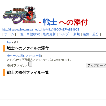
-
戦士
への添付
http://disgaea3return.gamedb.info/wiki/?%C0%EF%BB%CE
[
ホーム
|
一覧
|
単語検索
|
最終更新
|
ヘルプ
] [
新規
|
編集
|
差分
]
Top
> 戦士
戦士へのファイルの添付
[
全ページの添付ファイル一覧
]
アップロード可能最大ファイルサイズは 2,048KB です。
添付ファイル:
戦士の添付ファイル一覧