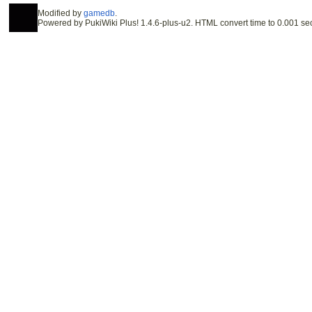
Modified by
gamedb
.
Powered by PukiWiki Plus! 1.4.6-plus-u2. HTML convert time to 0.001 se