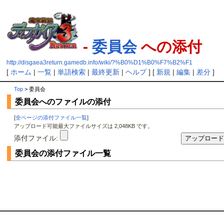
-
委員会
への添付
http://disgaea3return.gamedb.info/wiki/?%B0%D1%B0%F7%B2%F1
[
ホーム
|
一覧
|
単語検索
|
最終更新
|
ヘルプ
] [
新規
|
編集
|
差分
]
Top
> 委員会
委員会へのファイルの添付
[
全ページの添付ファイル一覧
]
アップロード可能最大ファイルサイズは 2,048KB です。
添付ファイル:
委員会の添付ファイル一覧