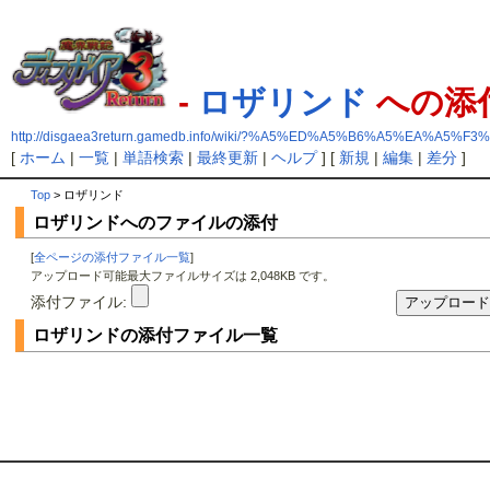
-
ロザリンド
への添
http://disgaea3return.gamedb.info/wiki/?%A5%ED%A5%B6%A5%EA%A5%F
[
ホーム
|
一覧
|
単語検索
|
最終更新
|
ヘルプ
] [
新規
|
編集
|
差分
]
Top
> ロザリンド
ロザリンドへのファイルの添付
[
全ページの添付ファイル一覧
]
アップロード可能最大ファイルサイズは 2,048KB です。
添付ファイル:
ロザリンドの添付ファイル一覧