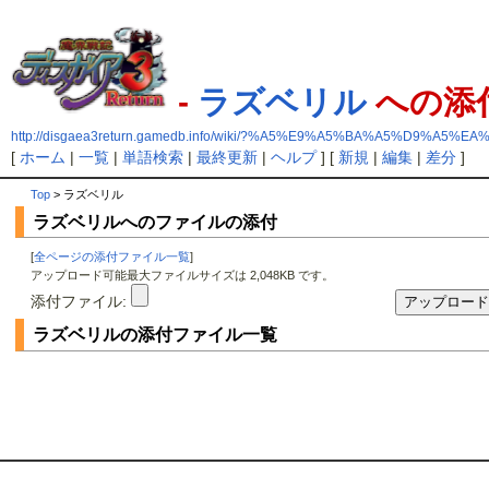
-
ラズベリル
への添
http://disgaea3return.gamedb.info/wiki/?%A5%E9%A5%BA%A5%D9%A5%E
[
ホーム
|
一覧
|
単語検索
|
最終更新
|
ヘルプ
] [
新規
|
編集
|
差分
]
Top
> ラズベリル
ラズベリルへのファイルの添付
[
全ページの添付ファイル一覧
]
アップロード可能最大ファイルサイズは 2,048KB です。
添付ファイル:
ラズベリルの添付ファイル一覧