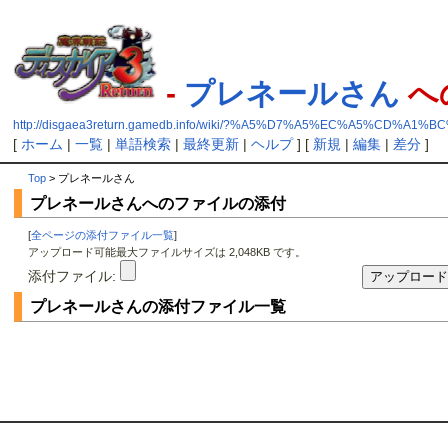
-
プレネールさん
へ
http://disgaea3return.gamedb.info/wiki/?%A5%D7%A5%EC%A5%CD%A
[
ホーム
|
一覧
|
単語検索
|
最終更新
|
ヘルプ
] [
新規
|
編集
|
差分
]
Top
> プレネールさん
プレネールさんへのファイルの添付
[
全ページの添付ファイル一覧
]
アップロード可能最大ファイルサイズは 2,048KB です。
添付ファイル:
プレネールさんの添付ファイル一覧