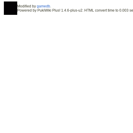
Modified by
gamedb
.
Powered by PukiWiki Plus! 1.4.6-plus-u2. HTML convert time to 0.003 se