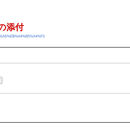
の添付
1%BC%A5%EB%A4%B5%A4%F3