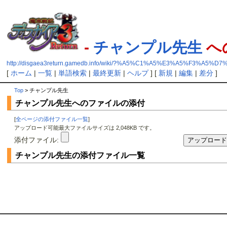
-
チャンプル先生
へ
http://disgaea3return.gamedb.info/wiki/?%A5%C1%A5%E3%A5%F3%A
[
ホーム
|
一覧
|
単語検索
|
最終更新
|
ヘルプ
] [
新規
|
編集
|
差分
]
Top
> チャンプル先生
チャンプル先生へのファイルの添付
[
全ページの添付ファイル一覧
]
アップロード可能最大ファイルサイズは 2,048KB です。
添付ファイル:
チャンプル先生の添付ファイル一覧