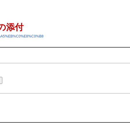
の添付
5%D7%A5%EB%C0%E8%C0%B8