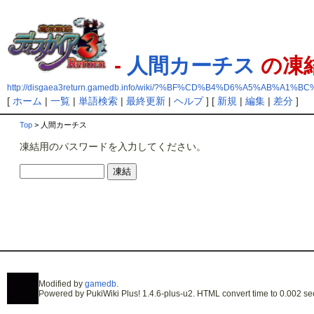
-
人間カーチス
の凍
http://disgaea3return.gamedb.info/wiki/?%BF%CD%B4%D6%A5%AB%A1%
[
ホーム
|
一覧
|
単語検索
|
最終更新
|
ヘルプ
] [
新規
|
編集
|
差分
]
Top
> 人間カーチス
凍結用のパスワードを入力してください。
Modified by
gamedb
.
Powered by PukiWiki Plus! 1.4.6-plus-u2. HTML convert time to 0.002 se