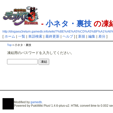
-
小ネタ・裏技
の凍
http://disgaea3return.gamedb.info/wiki/?%BE%AE%A5%CD%A5%BF%A1%
[
ホーム
|
一覧
|
単語検索
|
最終更新
|
ヘルプ
] [
新規
|
編集
|
差分
]
Top
> 小ネタ・裏技
凍結用のパスワードを入力してください。
Modified by
gamedb
.
Powered by PukiWiki Plus! 1.4.6-plus-u2. HTML convert time to 0.002 se