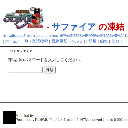
-
サファイア
の凍結
http://disgaea3return.gamedb.info/wiki/?%A5%B5%A5%D5%A5%A1%A5%A4
[
ホーム
|
一覧
|
単語検索
|
最終更新
|
ヘルプ
] [
新規
|
編集
|
差分
]
Top
> サファイア
凍結用のパスワードを入力してください。
Modified by
gamedb
.
Powered by PukiWiki Plus! 1.4.6-plus-u2. HTML convert time to 0.002 se