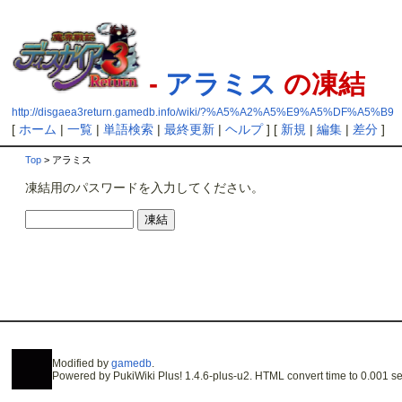
-
アラミス
の凍結
http://disgaea3return.gamedb.info/wiki/?%A5%A2%A5%E9%A5%DF%A5%B9
[
ホーム
|
一覧
|
単語検索
|
最終更新
|
ヘルプ
] [
新規
|
編集
|
差分
]
Top
> アラミス
凍結用のパスワードを入力してください。
Modified by
gamedb
.
Powered by PukiWiki Plus! 1.4.6-plus-u2. HTML convert time to 0.001 se