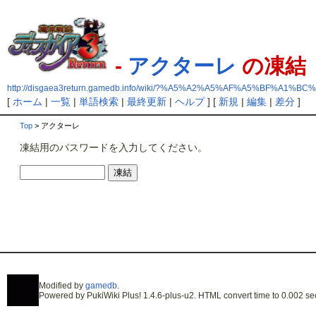
-
アクターレ
の凍結
http://disgaea3return.gamedb.info/wiki/?%A5%A2%A5%AF%A5%BF%A1%B
[
ホーム
|
一覧
|
単語検索
|
最終更新
|
ヘルプ
] [
新規
|
編集
|
差分
]
Top
> アクターレ
凍結用のパスワードを入力してください。
Modified by
gamedb
.
Powered by PukiWiki Plus! 1.4.6-plus-u2. HTML convert time to 0.002 se