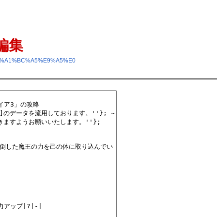
編集
5%AA%A1%BC%A5%E9%A5%E0