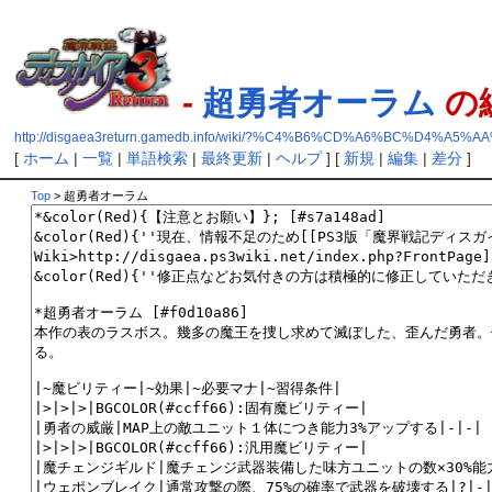
-
超勇者オーラム
の
http://disgaea3return.gamedb.info/wiki/?%C4%B6%CD%A6%BC%D4%A
[
ホーム
|
一覧
|
単語検索
|
最終更新
|
ヘルプ
] [
新規
|
編集
|
差分
]
Top
> 超勇者オーラム