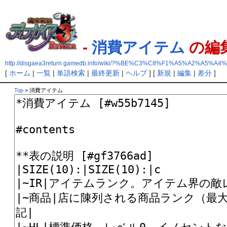
-
消費アイテム
の編
http://disgaea3return.gamedb.info/wiki/?%BE%C3%C8%F1%A5%A2%A5%
[
ホーム
|
一覧
|
単語検索
|
最終更新
|
ヘルプ
] [
新規
|
編集
|
差分
]
Top
> 消費アイテム