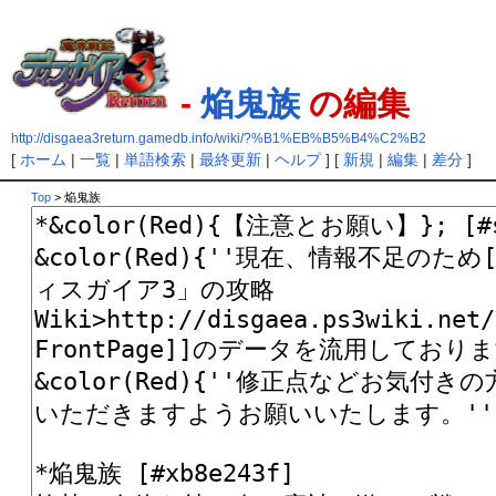
-
焔鬼族
の編集
http://disgaea3return.gamedb.info/wiki/?%B1%EB%B5%B4%C2%B2
[
ホーム
|
一覧
|
単語検索
|
最終更新
|
ヘルプ
] [
新規
|
編集
|
差分
]
Top
> 焔鬼族