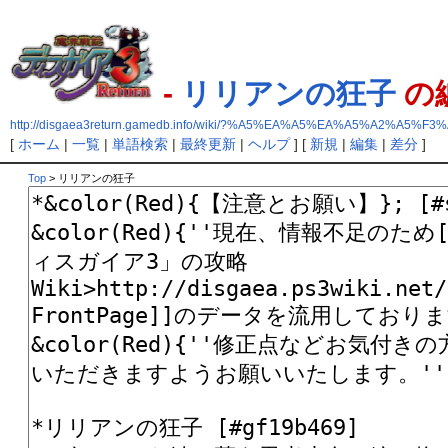
-
リリアンの狂子
の
http://disgaea3return.gamedb.info/wiki/?%A5%EA%A5%EA%A5%A2%A5
[
ホーム
|
一覧
|
単語検索
|
最終更新
|
ヘルプ
] [
新規
|
編集
|
差分
]
Top
> リリアンの狂子