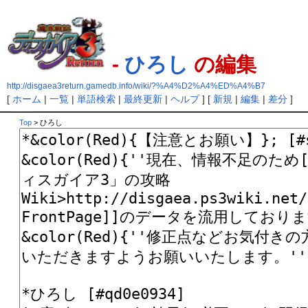
-
ひろし
の編集
http://disgaea3return.gamedb.info/wiki/?%A4%D2%A4%ED%A4%B7
[
ホーム
|
一覧
|
単語検索
|
最終更新
|
ヘルプ
] [
新規
|
編集
|
差分
]
Top
> ひろし