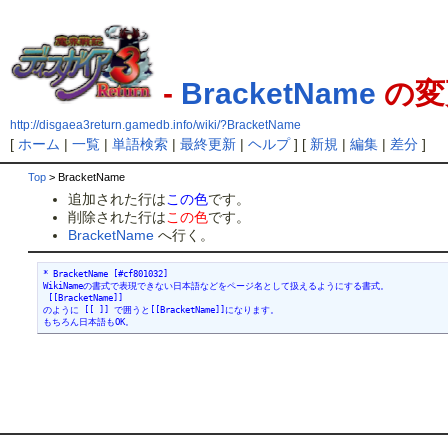
-
BracketName
の変
http://disgaea3return.gamedb.info/wiki/?BracketName
[
ホーム
|
一覧
|
単語検索
|
最終更新
|
ヘルプ
] [
新規
|
編集
|
差分
]
Top
> BracketName
追加された行は
この色
です。
削除された行は
この色
です。
BracketName
へ行く。
* BracketName [#cf801032]

WikiNameの書式で表現できない日本語などをページ名として扱えるようにする書式。

 [[BracketName]] 

のように [[ ]] で囲うと[[BracketName]]になります。

もちろん日本語もOK。