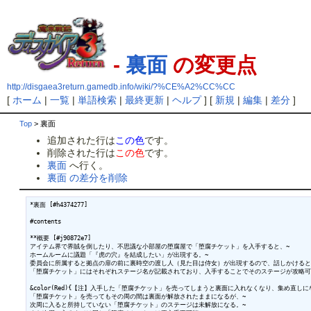
-
裏面
の変更点
http://disgaea3return.gamedb.info/wiki/?%CE%A2%CC%CC
[
ホーム
|
一覧
|
単語検索
|
最終更新
|
ヘルプ
] [
新規
|
編集
|
差分
]
Top
> 裏面
追加された行は
この色
です。
削除された行は
この色
です。
裏面
へ行く。
裏面 の差分を削除
*裏面 [#h4374277]

#contents

**概要 [#j90872e7]

アイテム界で界賊を倒したり、不思議な小部屋の堕腐屋で「堕腐チケット」を入手すると、~

ホームルームに議題「『虎の穴』を結成したい」が出現する。~

委員会に所属すると拠点の扉の前に裏時空の渡し人（見た目は侍女）が出現するので、話しかけると裏
「堕腐チケット」にはそれぞれステージ名が記載されており、入手することでそのステージが攻略可能
&color(Red){【注】入手した「堕腐チケット」を売ってしまうと裏面に入れなくなり、集め直しにな
「堕腐チケット」を売ってもその周の間は裏面が解放されたままになるが、~

次周に入ると所持していない「堕腐チケット」のステージは未解放になる。~
