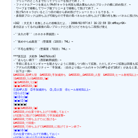
　プリニーのところまで行ってプリニーを投げて終了。~

・ファイナルアーツを覚えた(Mv9)キャラを何段も積み重ねられたブロックの横に斜め投げ、~

　ワープまで移動してワープ後プリニーまで移動して投げて終了。~

・投げ5のキャラがいると二つ目の箱から斜め投げでショートカットもできる。~

・多段鉄ブロックは持ち上げ可能なので手前の青パネルから持ち上げて隣の何も無いパネルに投げれ
>162 ：大丈夫！名無しさんの攻略法だよ。：2008/02/07(木) 16:22:59 ID:mMhsyrGK~

多分詰まってるのは最後の高いブロックだと思うけどそれなら二段投げ使え

-''永久の零''（ホネホネ界賊団）~

-''覚めやらぬ殺意''（堕腐屋（1回目）?HL）~

-''不毛な復讐心''（堕腐屋（?回目）?HL）~

***第五話　大戦争 [#e57b3cc6]

-''走らない廊下''（西部劇界賊団）~

・手前に居るエリンギャーを殺さないように回復しつつ削って拡散。ただしダメージ拡散は回復も拡散
・アデルの汎用魔ビリティー「手加減」（自分より低レベルのキャラのHPを必ず1残す）があると楽。
&#65533;高HP人型　&#65533;手加減持ち　&#65533;,&#65533;人型　&#65533;ヒール射程5以上~
|&#65533;|○|&#65533;|■|
|■|&#65533;|□|■|
|■|■|&#65533;|■|
①高HP人型　②手加減持ち　③,⑤人型　④ヒール射程5以上~
|⑤|○|①|■|
|■|③|□|■|
|■|■|②|■|
|■|■|&#65533;|■|
&#65533;の位置で持ち上げて待機しておく~
□(拡散)に投げて&#65533;で手加減攻撃~
&#65533;で持ち上げて○に投げる~
&#65533;で回復~
&#65533;で持ち上げて&#65533;に投げてターン終了~
|■|■|④|■|
①の位置で持ち上げて待機しておく~
□(拡散)に投げて②で手加減攻撃~