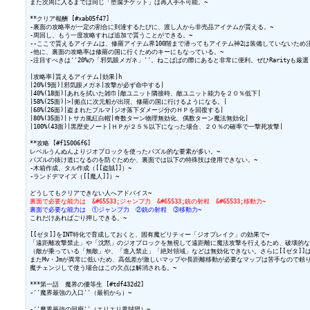
また次周に入るまでは同じ「堕腐チケット」は再入手不可能。~

**クリア報酬 [#xab05f47]

-裏面の攻略率が一定の割合に到達するたびに、渡し人から非売品アイテムが貰える。~

-周回し、もう一度攻略すれば追加で貰うことができる。~

--ここで貰えるアイテムは、修羅アイテム界100階まで潜ってもアイテム神2は装備していないため注
-他に、裏面の攻略率は修羅の国に行くためのキーにもなっている。~

-注目すべきは''20%の「邪気眼メガネ」''。ねこばばの際にあると非常に便利。ぜひRarityも厳選
|攻略率|貰えるアイテム|効果|h

|20%(9面)|邪気眼メガネ|攻撃が必ず命中する|

|40%(18面)|あれを拭いた雑巾|敵ユニット隣接時、敵ユニット能力を２０％低下|

|58%(25面)|>|拠点に次元船が出現、修羅の国に行けるようになる。|

|60%(26面)|盗まれたブルマ|ジオ落下ダメージ分のＨＰを回復する|

|80%(35面)|トサカ風紅白帽|奇数ターン物理無効化、偶数ターン魔法無効化|

|100%(43面)|黒歴史ノート|ＨＰが２５％以下になった場合、２０％の確率で一撃死攻撃|

**攻略 [#f15006f6]

レベルうんぬんよりジオブロックを使ったパズル的な要素が多い。~

パズルの抜け道になるのを防ぐためか、裏面では以下の特殊技は使用できない。~

-木箱作成、タル作成（[[盗賊]]）~

-ランドデマイズ（[[魔人]]）~

裏面で必要な能力は　&#65533;ジャンプ力　&#65533;銃の射程　&#65533;移動力~
裏面で必要な能力は　①ジャンプ力　②銃の射程　③移動力~
これだけあればごり押しできる。~

[[ゼタ]]をINT特化で育成しておくと、固有魔ビリティー「ジオブレイク」の効果で~

「遠距離攻撃禁止」や「沈黙」のジオブロックを無視して遠距離に魔法攻撃を行えるため、破壊的な攻
（敵が乗っている「無敵」や、「進入禁止」「絶対領域」などは無効化できない。さらに[[ゼタ]]は
またMv・Jmが異常に低いため、高低差が激しいマップや長距離移動が必要なマップは苦手なので頼り
魔チェンジして使う場合はこの欠点は解消される。~

***第一話　魔界の優等生 [#tdf432d2]

-''魔界最強の入口''（最初から）~

-''魔界最強の回廊''（エリエリ界賊団）~
