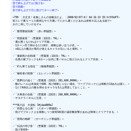
③で持ち上げて○に投げる~
④で回復~
⑤で持ち上げて①に投げてターン終了~
>799 ：大丈夫！名無しさんの攻略法だよ。：2008/02/07(木) 04:16:23 ID:Xr3YbUFf~

前スレで裏５ー１の面倒なやり方書いてたから書くけどあれは射程６以上ある銃で~

きのこ倒していけるぞｗ

-''整理整頓回廊''（赤い界賊団）~

-''死聴覚室''（堕腐屋（1回目）?HL）~

・運が悪くなければクリア可能。~

・1ターン目で倒せるだけ倒す。移動は多いほうが吉。~

・+6以上の魔法か飛天が使えるキャラが3人いると便利。~

-''連鎖死の合戦場''（堕腐屋（1回目）?HL）~

・右奥の紫ブロックを6ターン以内に青パネルに投げ入れるとクリア目前。~

-''朽ち果てる怨念''（猫猫界賊団）~

-''犠牲者の恍惚''（エレメント界賊団）~

-''悪夢幻の如く''（堕腐屋（2回目）281,600,000HL）~

・敵のレベルは未強化で600。投げ移動じゃない場合、ワープブロックには移動力13あれば届く。~

・1人で6体以上の敵を倒せるキャラを3人は用意しておくこと。~

-''大将首の在処''（堕腐屋（2回目）268,800,000HL）~

・サヨナラパネルに注意。~

***第六話　大逆転 [#j4a4889a]

-''邪悪なる心渦''（スポーツ界賊団）~

・投げでブロック上を移動しつつ射程5程度の遠距離攻撃があれば簡単にクリアできる。~

-''苦悶の咆哮''（ガーデニング界賊団）~

-''伝説の学び舎''（堕腐屋（1回目）?HL）~

・投げ射程6~
