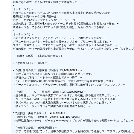
距離があるので上手く投げて届く範囲まで誘き寄せる。~

~

【パターン２】~

パターン１と同じでベースパネルのキャラは持ち上げ禁止の効果を受けないので、~

移動能力が高いキャラに靴×3履かせ、

ハザードギアorブレイブキャノンorレッドシューター~

上記の銃は、素の射程が6あるのでアイテム界で射程を2回強化して射程8の銃を作る。~

装備キャラを、できるだけブロック側に投げた後は、黄色いブロックを壊す。~

~

【パターン３】~

この方法はゼタが使えるようになってること、レシーブ用のキャラが必要。~

プリニーを持ち上げるキャラにゼタを魔チェンジさせ、プリニーを持ち上げる。~

プリニー単体ではレシーブすることができないので、さらに持ち上げる必要がある。~

ゼタの魔ビリティーの効果で持ち上げ禁止を無効にできるので、さらに持ち上げレシーブして敵のプリ
-''暗惨たる体罰''（未確認飛行物体？）~

-''悪夢見る日々''（応援団）~

-''強行凶育の罠''（堕腐屋（2回目）73,600,000HL）~

・ジオブロックがむき出しになっている場所に敵を誘導して倒す。~

・鉄箱の上に味方ユニットを一人配置してターン終了、~

　2ターン目に無敵が無い所に銃魔神族がワープするのでそれを全力で攻撃して終了。~

・ベースパネル上でファイナルアーツを使用、反対側に敵が行くのでフルボッコでクリア。~

-''強襲！　ＰＴＡ''（堕腐屋（2回目）147,200,000HL）~

・銃を用意し、マップ中央の沈黙ブロックを壊す。その後、敵を魔法で攻撃していく。~

・ベースパネル上のキャラを持ち上げて進入禁止を超える投げテクニックを使えば楽。~

・ラズベリルでレンジ＋最大強化魔法でベースパネルから沈黙ブロックに届く。~

　杖＋エンラージ＋サファイア隣接の最大強化魔法でも届く。~

***第四話　勇者アルマース [#fbb09444]

-''魂の凍てつき''（堕腐屋（2回目）134,400,000HL）~

・肉弾戦勝負のステージ。ゲームオーバーのジオブロックが移動するので時間をかけないように。~

-''無秩序な冷鬼''（倭寇界賊団）~

・タワーで普通に投げていく。途中の多段鉄ブロックも斜め投げで通過しワープブロックで移動した後