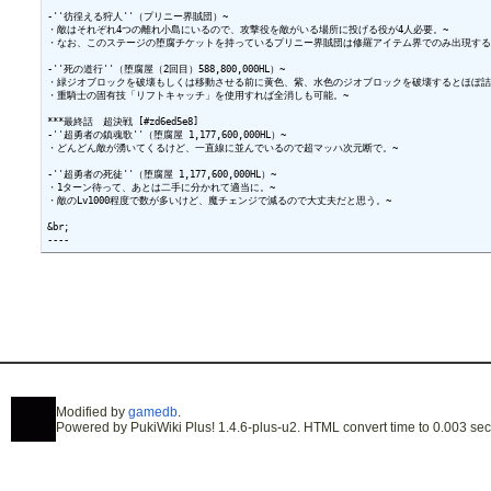
-''彷徨える狩人''（プリニー界賊団）~

・敵はそれぞれ4つの離れ小島にいるので、攻撃役を敵がいる場所に投げる役が4人必要。~

・なお、このステージの堕腐チケットを持っているプリニー界賊団は修羅アイテム界でのみ出現するの
-''死の道行''（堕腐屋（2回目）588,800,000HL）~

・緑ジオブロックを破壊もしくは移動させる前に黄色、紫、水色のジオブロックを破壊するとほぼ詰む
・重騎士の固有技「リフトキャッチ」を使用すれば全消しも可能。~

***最終話　超決戦 [#zd6ed5e8]

-''超勇者の鎮魂歌''（堕腐屋 1,177,600,000HL）~

・どんどん敵が湧いてくるけど、一直線に並んでいるので超マッハ次元断で。~

-''超勇者の死徒''（堕腐屋 1,177,600,000HL）~

・1ターン待って、あとは二手に分かれて適当に。~

・敵のLv1000程度で数が多いけど、魔チェンジで減るので大丈夫だと思う。~

&br;

Modified by
gamedb
.
Powered by PukiWiki Plus! 1.4.6-plus-u2. HTML convert time to 0.003 sec