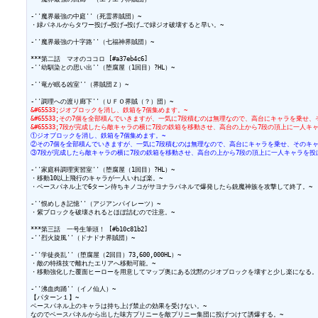
-''魔界最強の中庭''（死霊界賊団）~

・緑パネルからタワー投げ→投げ→投げ…で緑ジオ破壊すると早い。~

-''魔界最強の十字路''（七福神界賊団）~

***第二話　マオのココロ [#a37eb4c6]

-''幼馴染との思い出''（堕腐屋（1回目）?HL）~

-''竜が眠る凶室''（界賊団Ｚ）~

&#65533;ジオブロックを消し、鉄箱を7個集めます。~
&#65533;その7個を全部積んでいきますが、一気に7段積むのは無理なので、高台にキャラを乗せ
&#65533;7段が完成したら敵キャラの横に7段の鉄箱を移動させ、高台の上から7段の頂上に一人
①ジオブロックを消し、鉄箱を7個集めます。~
②その7個を全部積んでいきますが、一気に7段積むのは無理なので、高台にキャラを乗せ、そのキャ
③7段が完成したら敵キャラの横に7段の鉄箱を移動させ、高台の上から7段の頂上に一人キャラを投
-''家庭科調理実習室''（堕腐屋（1回目）?HL）~

・移動10以上飛行のキャラが一人いれば楽。~

・ベースパネル上で6ターン待ちキノコがサヨナラパネルで爆発したら銃魔神族を攻撃して終了。~

-''恨めしき記憶''（アジアンパイレーツ）~

・紫ブロックを破壊されるとほぼ詰むので注意。~

***第三話　一号生筆頭！ [#b10c81b2]

-''烈火旋風''（ドナドナ界賊団）~

-''学徒炎乱''（堕腐屋（2回目）73,600,000HL）~

・敵の特殊技で離れたエリアへ移動可能。~

・移動強化した覆面ヒーローを用意してマップ奥にある沈黙のジオブロックを壊すと少し楽になる。~
-''沸血肉踊''（イノ仙人）~

【パターン１】~

ベースパネル上のキャラは持ち上げ禁止の効果を受けない。~

なのでベースパネルから出した味方プリニーを敵プリニー集団に投げつけて誘爆する。~
