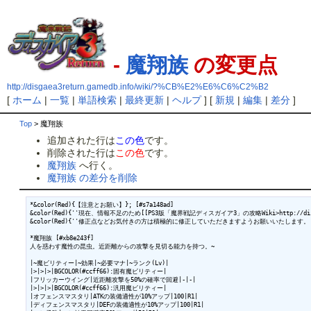
-
魔翔族
の変更点
http://disgaea3return.gamedb.info/wiki/?%CB%E2%E6%C6%C2%B2
[
ホーム
|
一覧
|
単語検索
|
最終更新
|
ヘルプ
] [
新規
|
編集
|
差分
]
Top
> 魔翔族
追加された行は
この色
です。
削除された行は
この色
です。
魔翔族
へ行く。
魔翔族 の差分を削除
*&color(Red){【注意とお願い】}; [#s7a148ad]

&color(Red){''現在、情報不足のため[[PS3版「魔界戦記ディスガイア3」の攻略Wiki>http://disgae
&color(Red){''修正点などお気付きの方は積極的に修正していただきますようお願いいたします。''
*魔翔族 [#xb8e243f]

人を惑わす魔性の昆虫。近距離からの攻撃を見切る能力を持つ。~

|~魔ビリティー|~効果|~必要マナ|~ランク(Lv)|

|>|>|>|BGCOLOR(#ccff66):固有魔ビリティー|

|フリッカーウイング|近距離攻撃を50%の確率で回避|-|-|

|>|>|>|BGCOLOR(#ccff66):汎用魔ビリティー|

|オフェンスマスタリ|ATKの装備適性が10%アップ|100|R1|

|ディフェンスマスタリ|DEFの装備適性が10%アップ|100|R1|
