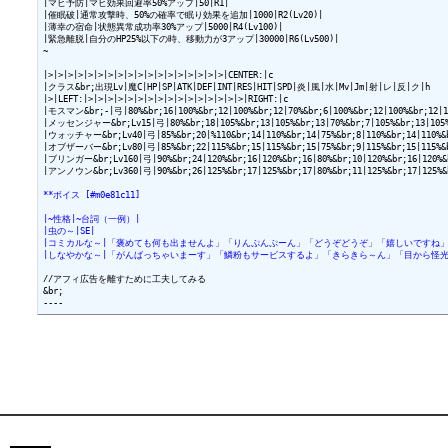
|マヒ予防|マヒ効果回避率50%アップ|50|R1|

|催眠破|通常攻撃時、50%の確率で眠り効果を追加|1000|R2(Lv20)|

|薄幸の宿命|状態異常成功率30%アップ|5000|R4(Lv100)|

|緊急離脱|自分のHP25%以下の時、移動力が3アップ|30000|R6(Lv500)|

~

|>|>|>|>|>|>|>|>|>|>|>|>|>|>|>|>|>|>|CENTER:|c

|クラス&br;出現Lv|魔C|HP|SP|ATK|DEF|INT|RES|HIT|SPD|炎|風|水|Mv|Jm|射|レ|反|ク|h

|>|LEFT:|>|>|>|>|>|>|>|>|>|>|>|>|>|>|>|>|RIGHT:|c

|モスマン&br;-|弓|80%&br;16|100%&br;12|100%&br;12|70%&br;6|100%&br;12|100%&br;12|120
|メッセンジャー&br;Lv15|弓|80%&br;18|105%&br;13|105%&br;13|70%&br;7|105%&br;13|105%&b
|ウォッチャー&br;Lv40|弓|85%&br;20|%110&br;14|110%&br;14|75%&br;8|110%&br;14|110%&br;
|オブザーバー&br;Lv80|弓|85%&br;22|115%&br;15|115%&br;15|75%&br;9|115%&br;15|115%&br;
|ブリンガー&br;Lv160|弓|90%&br;24|120%&br;16|120%&br;16|80%&br;10|120%&br;16|120%&br
|アンノウン&br;Lv360|弓|90%&br;26|125%&br;17|125%&br;17|80%&br;11|125%&br;17|125%&br
**ボイス [#m0e81c11]
|~性格|~台詞（一例）|
|虫の～|SE|
|コミカルな～|「褒めても何も出ませんよ」「りんぷんぷーん」「どうぞどうぞ」「嬉しいですね」
|しなやかな～|「がんばっちゃいまーす」「鱗粉もサービスするよ」「きらきら～ん」「目から怪光
//アフィ広告を離すために工夫してみる

&br;
