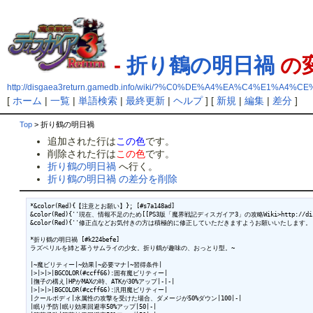
-
折り鶴の明日禍
の
http://disgaea3return.gamedb.info/wiki/?%C0%DE%A4%EA%C4%E1%A
[
ホーム
|
一覧
|
単語検索
|
最終更新
|
ヘルプ
] [
新規
|
編集
|
差分
]
Top
> 折り鶴の明日禍
追加された行は
この色
です。
削除された行は
この色
です。
折り鶴の明日禍
へ行く。
折り鶴の明日禍 の差分を削除
*&color(Red){【注意とお願い】}; [#s7a148ad]

&color(Red){''現在、情報不足のため[[PS3版「魔界戦記ディスガイア3」の攻略Wiki>http://disgae
&color(Red){''修正点などお気付きの方は積極的に修正していただきますようお願いいたします。''
*折り鶴の明日禍 [#k224befe]

ラズベリルを姉と慕うサムライの少女。折り鶴が趣味の、おっとり型。~

|~魔ビリティー|~効果|~必要マナ|~習得条件|

|>|>|>|BGCOLOR(#ccff66):固有魔ビリティー|

|撫子の構え|HPがMAXの時、ATKが30%アップ|-|-|

|>|>|>|BGCOLOR(#ccff66):汎用魔ビリティー|

|クールボディ|水属性の攻撃を受けた場合、ダメージが50%ダウン|100|-|

|眠り予防|眠り効果回避率50%アップ|50|-|
