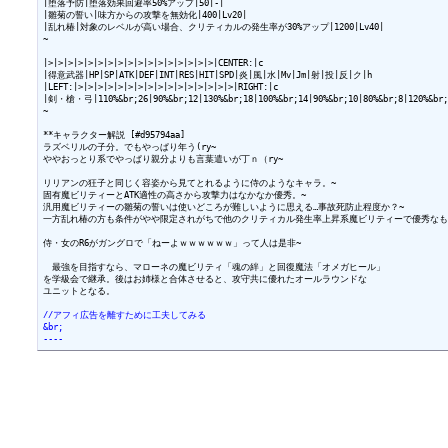
|堕落予防|堕落効果回避率50%アップ|50|-|

|雛菊の誓い|味方からの攻撃を無効化|400|Lv20|

|乱れ椿|対象のレベルが高い場合、クリティカルの発生率が30%アップ|1200|Lv40|

~

|>|>|>|>|>|>|>|>|>|>|>|>|>|>|>|>|>|CENTER:|c

|得意武器|HP|SP|ATK|DEF|INT|RES|HIT|SPD|炎|風|水|Mv|Jm|射|投|反|ク|h

|LEFT:|>|>|>|>|>|>|>|>|>|>|>|>|>|>|>|>|RIGHT:|c

|剣・槍・弓|110%&br;26|90%&br;12|130%&br;18|100%&br;14|90%&br;10|80%&br;8|120%&br;18
~

**キャラクター解説 [#d95794aa]

ラズベリルの子分。でもやっぱり年う(ry~

ややおっとり系でやっぱり親分よりも言葉遣いが丁ｎ（ry~

リリアンの狂子と同じく容姿から見てとれるように侍のようなキャラ。~

固有魔ビリティーとATK適性の高さから攻撃力はなかなか優秀。~

汎用魔ビリティーの雛菊の誓いは使いどころが難しいように思える…事故死防止程度か？~

一方乱れ椿の方も条件がやや限定されがちで他のクリティカル発生率上昇系魔ビリティーで優秀なもの
侍・女のR6がガングロで「ねーよｗｗｗｗｗｗ」って人は是非~

　最強を目指すなら、マローネの魔ビリティ「魂の絆」と回復魔法「オメガヒール」

を学級会で継承。後はお姉様と合体させると、攻守共に優れたオールラウンドな

ユニットとなる。

//アフィ広告を離すために工夫してみる
&br;
----