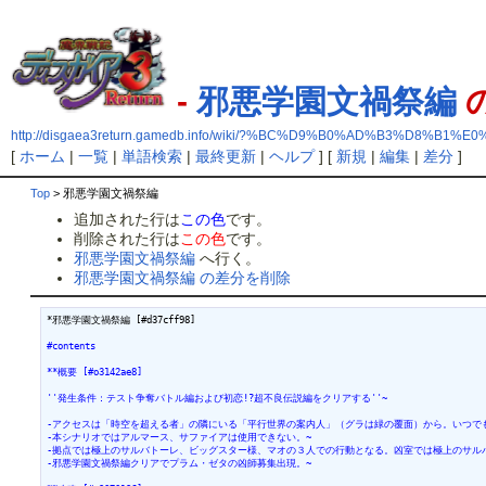
-
邪悪学園文禍祭編
http://disgaea3return.gamedb.info/wiki/?%BC%D9%B0%AD%B3%D8%
[
ホーム
|
一覧
|
単語検索
|
最終更新
|
ヘルプ
] [
新規
|
編集
|
差分
]
Top
> 邪悪学園文禍祭編
追加された行は
この色
です。
削除された行は
この色
です。
邪悪学園文禍祭編
へ行く。
邪悪学園文禍祭編 の差分を削除
*邪悪学園文禍祭編 [#d37cff98]

#contents
**概要 [#o3142ae8]
''発生条件：テスト争奪バトル編および初恋!?超不良伝説編をクリアする''~
-アクセスは「時空を超える者」の隣にいる「平行世界の案内人」（グラは緑の覆面）から。いつで
-本シナリオではアルマース、サファイアは使用できない。~
-拠点では極上のサルバトーレ、ビッグスター様、マオの３人での行動となる。凶室では極上のサル
-邪悪学園文禍祭編クリアでプラム・ゼタの凶師募集出現。~