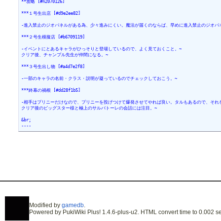
**攻略 [#n2070126]
***１号生出店 [#d9e2ee82]
-進入禁止のジオパネルがある為、少々進みにくい。魔法が届くのならば、早めに進入禁止のジオパ
***２号生模擬店 [#b6709119]
-イベントにとあるキャラがひっそりと登場しているので、よく見ておくこと。~
クリア後、チャンプル先生が仲間になる。~
***３号生出し物 [#a4d7e2f8]
-一部のキャラの名前・クラス・説明が凝っているのでチェックしておこう。~
***終幕の禍根 [#dd28f1b5]
-相手はプリニーだけなので、プリニーを投げつけて爆発させてやれば良い。タルもあるので、それを
クリア後のビッグスター様と極上のサルバトーレの会話には注目。~
&br;
----
Modified by
gamedb
.
Powered by PukiWiki Plus! 1.4.6-plus-u2. HTML convert time to 0.002 se