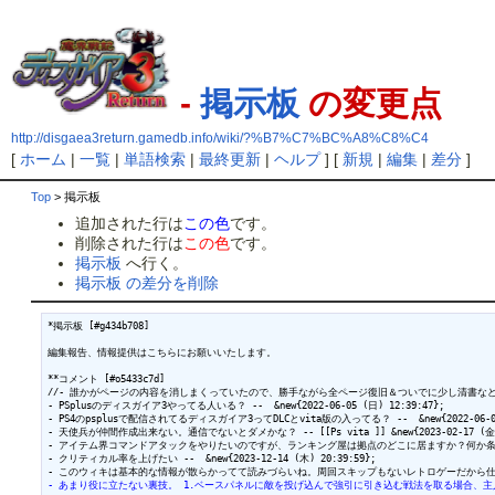
-
掲示板
の変更点
http://disgaea3return.gamedb.info/wiki/?%B7%C7%BC%A8%C8%C4
[
ホーム
|
一覧
|
単語検索
|
最終更新
|
ヘルプ
] [
新規
|
編集
|
差分
]
Top
> 掲示板
追加された行は
この色
です。
削除された行は
この色
です。
掲示板
へ行く。
掲示板 の差分を削除
*掲示板 [#g434b708]

編集報告、情報提供はこちらにお願いいたします。

**コメント [#o5433c7d]

//- 誰かがページの内容を消しまくっていたので、勝手ながら全ページ復旧＆ついでに少し清書などを行いました。 -
- PSplusのディスガイア3やってる人いる？ --  &new{2022-06-05 (日) 12:39:47};

- PS4のpsplusで配信されてるディスガイア3ってDLCとvita版の入ってる？ --  &new{2022-06-05 (
- 天使兵が仲間作成出来ない。通信でないとダメかな？ -- [[Ps vita ]] &new{2023-02-17 (金) 1
- アイテム界コマンドアタックをやりたいのですが、ランキング屋は拠点のどこに居ますか？何か条件が必要ですか？
- クリティカル率を上げたい --  &new{2023-12-14 (木) 20:39:59};

- あまり役に立たない裏技。 1.ベースパネルに敵を投げ込んで強引に引き込む戦法を取る場合、主人公