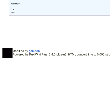
#comment

&br;

Modified by
gamedb
.
Powered by PukiWiki Plus! 1.4.6-plus-u2. HTML convert time to 0.001 sec