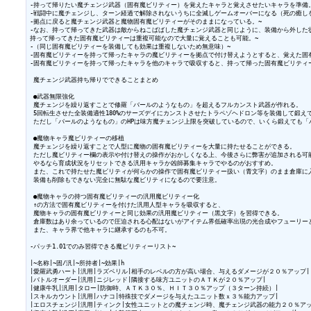
-持って帰りたい魔チェンジ武器（固有魔ビリティー）を覚えたキャラと覚えさせたいキャラを準備。
-戦闘中に魔チェンジし、ターン経過で解除されないうちに全滅しゲームオーバーになる（死の癒しを
-拠点に戻ると魔チェンジ武器と魔物固有魔ビリティーがそのままになっている。~

-なお、持って帰ってきた武器は敵からねこばばした魔チェンジ武器と同じように、装備から外した状
持って帰ってきた固有魔ビリティーは重複可能なので大量に覚えることも可能。~

-（同じ固有魔ビリティーを装備しても効果は重複しないため無意味）~

-固有魔ビリティーを持って帰ったキャラの魔ビリティーを拠点で付け替えようとすると、覚えた固有
-固有魔ビリティーを持って帰ったキャラを他のキャラで吸収すると、持って帰った固有魔ビリティー
 魔チェンジ武器持ち帰りでできることまとめ

 ●武器無限強化 

 魔チェンジを繰り返すことで修羅「バールのようなもの」を超えるフルカンスト武器が作れる。

 5回転生させた全装備適性180%のサーズデイにカンストさせたトラペゾヘドロン等を装備して鍛え
 ただし「バールのようなもの」のHPは味方魔チェンジ上限を突破しているので、いくら鍛えても「バ
 ●魔物キャラ魔ビリティーの移植 

 魔チェンジを繰り返すことで人型に魔物の固有魔ビリティーを大量に持たせることができる。

 ただし魔ビリティー欄の表示や付け替えの操作がおかしくなる上、今後さらに弊害が追加される可能
 やるなら育成状況をリセットできる汎用キャラか凶師募集キャラでやるのがおすすめ。

 また、これで持たせた魔ビリティが何らかの操作で固有魔ビリティー扱い（青文字）のまま倉庫に入
 装備も削除もできない完全に無駄な魔ビリティになるので要注意。

 ●魔物キャラの持つ固有魔ビリティーの汎用魔ビリティー化 

 ↑の方法で固有魔ビリティーを付けた汎用人型キャラを吸収すると、

 魔物キャラの固有魔ビリティーと同じ効果の汎用魔ビリティー（黒文字）を習得できる。

 倉庫数はあり余っているので圧迫される心配はないがアイテム界低確率出現の光合成やフューリー
 また、キャラ界で他キャラに継承するのも不可。

-パッチ1.01でのみ習得できる魔ビリティーリスト~

|~名称|~固/汎|~所持者|~効果|h

|愛羅武勇ハート|汎用|ラズベリル|相手のレベルの方が高い場合、与えるダメージが２０％アップ|

|バトルオーダー|汎用|ニジレッド|隣接する味方ユニットのＡＴＫが２０％アップ|

|健康牛乳|汎用|タロー|防御時、ＡＴＫ３０％、ＨＩＴ３０％アップ（３ターン持続）|

|スキルカウント|汎用|ハナコ|特殊技でダメージを与えたユニット数ｘ３％能力アップ|

|エロスチェンジ|汎用|ティンク|女性ユニットとの魔チェンジ時、魔チェンジ武器の能力２０％アップ