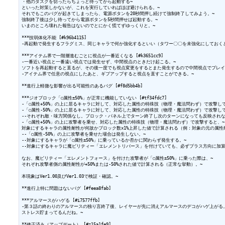
・他のタスクを切ったらちょっと待ってから起動する~

といった対策しかないが、これを実行していればほぼ避けられる。~

それでもこのバグが起きてしまったら、電源ボタンを20秒間押し続けて強制終了してみよう。~

強制終了後は少し待ってから電源ボタンを5秒間押せば起動する。~

いまのところ壊れた報告はないのでとにかく慌てずゆっくりと。~

***技弱体化不能 [#k96b4115]

-再起動で発生するフラグミス、同じキャラで何か強化するといい（タワー〇〇を未強化にしておくと
***アイテム界で一階層進むごとに視点が一番近くなる [#k3651cc9]

-一番近い視点と一番遠い視点では発生せず、中間視点のときだけ起こる。~

ソフトを再起動すると直るが、その後一度でも視点変更をするとまた発生するので中間視点でプレイ
-アイテム界で任意の視点にしたあと、ギブアップすると視点を直すことができる。~

**進行上軽微な影響が出る可能性のあるバグ [#f8d5bb4b]

***ジオブロック「○属性±50%」が正常に機能していない [#tf34fdc7]

-「○属性+50%」の上に居るキャラに対して、対応した属性の特殊技（物理・魔法問わず）で攻撃しても
-「○属性-50%」の上に居るキャラに対して、対応した属性の特殊技（物理・魔法問わず）で攻撃しても
--それぞれ敵・味方関係なし。ブロック・パネル上でターン終了し次のターンになっても反映されない
-「○属性+50%」の上に攻撃者を乗せ、対応した属性の特殊技（物理・魔法問わず）で攻撃すると、~

対象にするキャラの属性耐性が何故かブロック数x1%上昇した値で計算される（例：対象の元の属性耐性
--「○属性-50%」の上に攻撃者を乗せた場合は発生しない。~

--対象にするキャラが「○属性±50%」に乗っているか否かに関わらず発生する。~

--対象にするキャラに魔ビリティー「エレメントリバース」を付けていても、必ずプラス方向に加算さ
なお、魔ビリティー「エレメントフォース」を付けた攻撃者が「○属性±50%」に乗った際は、~

それぞれ攻撃者側の属性耐性が+50%または-50%された値で計算される（正常な挙動）。~

本現象はVer1.00及びVer1.03で検証・確認。~

**進行上特に問題はないバグ [#feea8fab]

***アルマースがハゲる [#i7577ffb]

-第３話の終わりのアルマースの独り言終了後、レイヤーが先に消えアルマースのデコがハゲ上がる。
ストレス貯まってるんだね。~

**修正済み（アップデート） [#z15a1fe9]
