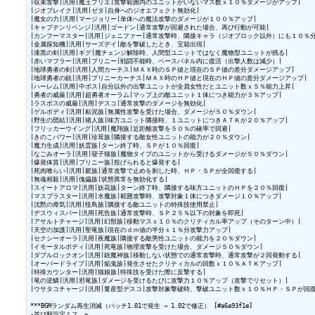
|収束攻撃|汎用|魔王プリエ|攻撃範囲内のユニットがいないマス数ｘ１０％ダメージがアップ|

|ジオブレイク|汎用|ゼタ|自身へのジオエフェクト無効化|

|魔女の力|汎用|マージョリー|単体への魔法攻撃のダメージが１００％アップ|

|キャプテンリベンジ|汎用|ゴードン|通常攻撃が回避された場合、再び行動が可能|

|カンフーマスター|汎用|ジェニファー|通常攻撃時、隣接キャラ（ジオブロック以外）にも１０％分
|金属探知機|汎用|サーズデイ|敵を撃破したとき、宝箱出現|

|漆黒の剣|汎用|ギグ|魔チェンジ解除時、人間型ユニットではなく魔物型ユニットが残る|

|赤いマフラー|汎用|プリニー|戦闘不能時、ベースパネル内に復活（出撃人数は減少）|

|地球勇者の剣|汎用|人間カーチス|ＭＡＸ時のＳＰ値と現在のＳＰ値の差分ダメージアップ|

|地球勇者の銃|汎用|プリニーカーチス|ＭＡＸ時のＨＰ値と現在のＨＰ値の差分ダメージアップ|

|ハーレム|汎用|中ボス|自分以外の出撃ユニットが全員女性だとユニット数ｘ５％能力上昇|

|勇者の威厳|汎用|超勇者オーラム|マップ上の敵ユニット１体につき能力が３％アップ|

|ラスボスの威厳|汎用|デスコ|通常攻撃のダメージを無効化|

|ゲルボディ|汎用|粘泥族|無属性攻撃を受けた場合、ダメージが５０％ダウン|

|野生の団結|汎用|猪人族|味方ユニット隣接時、１ユニットにつきＡＴＫが２０％アップ|

|フリッカーウイング|汎用|魔翔族|近距離攻撃を５０％の確率で回避|

|きのこパワー|汎用|珍茸族|隣接する敵女性ユニットの能力が２０％ダウン|

|魔力生成|汎用|妖霊族|ターン終了時、ＳＰが１０％回復|

|なごみオーラ|汎用|寝子猫族|魔物タイプのユニットから受けるダメージが５０％ダウン|

|爆発体質|汎用|プリニー族|投げられると爆発する|

|死肉喰らい|汎用|屍族|通常攻撃で止めを刺した時、ＨＰ・ＳＰが全回復する|

|無魂相殺|汎用|傀儡族|状態異常を無効化する|

|スイートアロマ|汎用|妖花族|ターン終了時、隣接する味方ユニットのＨＰを２０％回復|

|マスブラスター|汎用|水魔族|範囲攻撃時、攻撃対象１体につきダメージ１０％アップ|

|沈黙の瘴気|汎用|怪鳥族|隣接する敵ユニットの特殊技使用禁止|

|デスウィスパー|汎用|死告族|通常攻撃時、ＳＰ２５％以下の対象を即死|

|アサルトチャージ|汎用|幻獣族|移動マスｘ１０％のクリティカル率アップ（そのターン中）|

|天空の加護|汎用|聖竜族|現在のｄｍ値の半分ｘ１％分攻撃力アップ|

|セクシーオーラ|汎用|夜魔族|隣接する敵男性ユニットの能力を２０％ダウン|

|イモータルボディ|汎用|死竜族|物理攻撃を受けた場合、ダメージ５０％ダウン|

|ダブルロックオン|汎用|銃魔神族|移動しない状態での通常攻撃時、通常攻撃が２回発動する|

|オーバードライブ|汎用|焔鬼族|発生させたクリティカルの回数ｘ１０％ＡＴＫアップ|

|特殊カウンター|汎用|猫娘族|特殊技を受けた際に反撃する|

|竜の逆鱗|汎用|邪竜族|ダメージを受けるたびに攻撃力１０％アップ（攻撃でリセット）|

|ウサタコチャージ|汎用|量産型デスコ|攻撃対象撃破時、撃破ユニット数ｘ１０％ＨＰ・ＳＰが回復|
***BGMランダム再生消滅（パッチ1.01で発生 → 1.02で修正） [#a6a93f1e]

-並び順設定ミス。~
