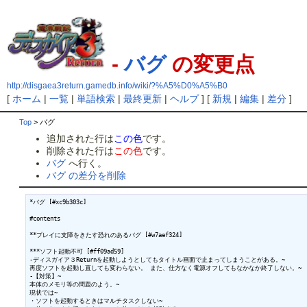
-
バグ
の変更点
http://disgaea3return.gamedb.info/wiki/?%A5%D0%A5%B0
[
ホーム
|
一覧
|
単語検索
|
最終更新
|
ヘルプ
] [
新規
|
編集
|
差分
]
Top
> バグ
追加された行は
この色
です。
削除された行は
この色
です。
バグ
へ行く。
バグ の差分を削除
*バグ [#xc9b303c]

#contents

**プレイに支障をきたす恐れのあるバグ [#w7aef324]

***ソフト起動不可 [#ff09ad59]

-ディスガイア３Returnを起動しようとしてもタイトル画面で止まってしまうことがある。~

再度ソフトを起動し直しても変わらない。 また、仕方なく電源オフしてもなかなか終了しない。~

-【対策】~

本体のメモリ等の問題のよう。~

現状では~

・ソフトを起動するときはマルチタスクしない~
