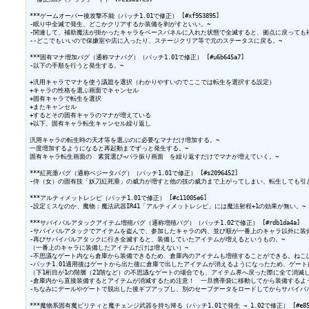
***ゲームオーバー後攻撃不能（パッチ1.01で修正） [#xf953895]

-眠り中全滅で発生、どこかクリアするか装備を剥がすといい。~

-関連して、補助魔法が掛かったキャラをベースパネルに入れた状態で全滅すると、拠点に戻っても補
--どこでもいいので保嫌室や店に入ったり、ステージクリア等で元のステータスに戻る。~

***固有マナ増加バグ（通称マナバグ）（パッチ1.01で修正） [#u6b645a7]

-以下の手順を行うと発生する。~

+汎用キャラでマナを使う議題を選択（わかりやすいのでここでは転生を選択する設定）

+キャラの性格を選ぶ画面でキャンセル

+固有キャラで転生を選択

+またキャンセル

+するとその固有キャラのマナが増えている

+以下、固有キャラ転生キャンセル繰り返し

汎用キャラの転生時の天才等を選ぶのに必要なマナだけ増加する。~

一度増加するようになると再起動までずっと発生する。~

固有キャラ転生画面の　素質選び→パラ振り画面　を繰り返すだけでマナが増えていく。~

***紅死垂バグ（通称ベジータバグ）（パッチ1.01で修正） [#s2096452]

-侍（女）の固有技「妖刀紅死垂」の威力が増すと他の技の威力まで上がってしまい、転生しても引き
***アルティメットレシピ（パッチ1.01で修正） [#c11005e6]

-設定ミスなのか、魔物：魔法武器IR41「アルティメットレシピ」には魔法射程+1の効果が無い。~

***サバイバルアタックアイテム増殖バグ（通称増殖バグ）（パッチ1.02で修正） [#rdb1da4a]

-サバイバルアタックでアイテムを盗んで、参加したキャラの内、並び順が一番上のキャラ以外に装備し
-再びサバイバルアタックに行き全滅すると、装備していたアイテムが増えるというもの。~

（一番上のキャラに装備したアイテムだけは増えない）~

-不思議なゲート内なら倉庫から装備できるため、倉庫内のアイテムも増殖することができる。ねこばば
-パッチ1.01適用後はゲートから出た後に倉庫で出したアイテムが消えるようになったため、ゲート
（下1桁目が1の階層（21階など）の不思議なゲートの場合でも、アイテム界へ戻った際に全て消滅し
-倉庫内から直接装備するとアイテムが消滅するため注意！　一旦携帯袋に移動してから装備するよう
-ちなみにデールやゲートで脱出した後ギブアップし、別のセーブデータをロードしてからサバイバル
***魔物系固有魔ビリティと魔チェンジ武器を持ち帰る（パッチ1.01で発生 → 1.02で修正） [#e85a3