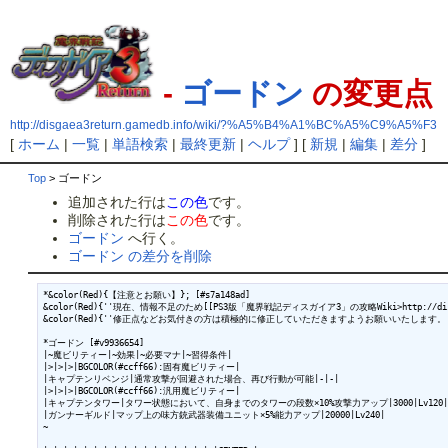
-
ゴードン
の変更点
http://disgaea3return.gamedb.info/wiki/?%A5%B4%A1%BC%A5%C9%A5%F3
[
ホーム
|
一覧
|
単語検索
|
最終更新
|
ヘルプ
] [
新規
|
編集
|
差分
]
Top
> ゴードン
追加された行は
この色
です。
削除された行は
この色
です。
ゴードン
へ行く。
ゴードン の差分を削除
*&color(Red){【注意とお願い】}; [#s7a148ad]

&color(Red){''現在、情報不足のため[[PS3版「魔界戦記ディスガイア3」の攻略Wiki>http://disgae
&color(Red){''修正点などお気付きの方は積極的に修正していただきますようお願いいたします。''
*ゴードン [#v9936654]

|~魔ビリティー|~効果|~必要マナ|~習得条件|

|>|>|>|BGCOLOR(#ccff66):固有魔ビリティー|

|キャプテンリベンジ|通常攻撃が回避された場合、再び行動が可能|-|-|

|>|>|>|BGCOLOR(#ccff66):汎用魔ビリティー|

|キャプテンタワー|タワー状態において、自身までのタワーの段数×10%攻撃力アップ|3000|Lv120|

|ガンナーギルド|マップ上の味方銃武器装備ユニット×5%能力アップ|20000|Lv240|

~
