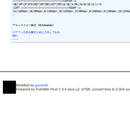
|>|>|>|>|>|>|>|>|>|>|>|>|>|>|>|>|>|CENTER:|c

|魔C|HP|SP|ATK|DEF|INT|RES|HIT|SPD|炎|風|水|Mv|Jm|射|投|反|ク|h

|LEFT:|>|>|>|>|>|>|>|>|>|>|>|>|>|>|>|>|RIGHT:|c

|剣|140%&br;36|90%&br;8|130%&br;18|125%&br;13|80%&br;8|100%&br;9|130%&br;19|125%&b
~

**キャラクター解説 [#c5daabde]

//アフィ広告を離すために工夫してみる
&br;
----
Modified by
gamedb
.
Powered by PukiWiki Plus! 1.4.6-plus-u2. HTML convert time to 0.004 se