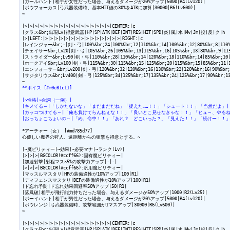
|ガールハント|相手が女性だった場合、与えるダメージが20%アップ|5000|R4(Lv120)|

|ボウフォーカス|弓武器装備時、基本HIT値の30%をATKに加算|30000|R6(Lv600)|

~

|>|>|>|>|>|>|>|>|>|>|>|>|>|>|>|>|>|CENTER:|c

|クラス&br;出現Lv|得意武器|HP|SP|ATK|DEF|INT|RES|HIT|SPD|炎|風|水|Mv|Jm|投|反|ク|h

|>|LEFT:|>|>|>|>|>|>|>|>|>|>|>|>|>|>|>|RIGHT:|c

|レインジャー&br;-|剣・弓|100%&br;24|100%&br;12|110%&br;14|100%&br;12|80%&br;8|110%&br
|チェイサー&br;Lv20|剣・弓|105%&br;26|105%&br;13|115%&br;16|105%&br;13|80%&br;9|115%&
|ストライダー&br;Lv50|剣・弓|110%&br;28|110%&br;14|120%&br;18|110%&br;14|85%&br;10|120
|ホークアイ&br;Lv100|剣・弓|115%&br;30|115%&br;15|125%&br;20|115%&br;15|85%&br;11|125
|エンフォーサー&br;Lv200|剣・弓|120%&br;32|120%&br;16|130%&br;22|120%&br;16|90%&br;12|
|サジタリウス&br;Lv400|剣・弓|125%&br;34|125%&br;17|135%&br;24|125%&br;17|90%&br;13|13
**ボイス [#m0e81c11]
|~性格|~台詞（一例）|
|キメてる～|「しかたないな」「まだまだだね」「捉えた……！！」「シュート！！」「当然だよ」|
|カッコつけてる～|「俺も負けてらんねぇな！！」「良いとこ見せなきゃな！！」「ヒュ～、やるね
|おっちょこちょいの～|「め、命中！！」「あれ？　どこいった？」「見えた！！」「続けー！！」
*アーチャー（女） [#md785d77]

心優しい魔界の狩人。遠距離からの狙撃を得意とする。~

|~魔ビリティー|~効果|~必要マナ|~ランク(Lv)|

|>|>|>|BGCOLOR(#ccff66):固有魔ビリティー|

|加速射撃|射程マス×5%の攻撃力アップ|-|-|

|>|>|>|BGCOLOR(#ccff66):汎用魔ビリティー|

|マッスルマスタリ|HPの装備適性が10%アップ|100|R1|

|ディフェンスマスタリ|DEFの装備適性が10%アップ|100|R1|

|ド忘れ予防|ド忘れ効果回避率50%アップ|50|R1|

|落鳳破|相手が飛行能力持ちだった場合、与えるダメージが50%アップ|1000|R2(Lv25)|

|ボーイハント|相手が男性だった場合、与えるダメージが20%アップ|5000|R4(Lv120)|

|ボウレンジ|弓武器装備時、攻撃範囲が1マスアップ|30000|R6(Lv600)|

~

|>|>|>|>|>|>|>|>|>|>|>|>|>|>|>|>|>|CENTER:|c

|クラス&br;出現Lv|得意武器|HP|SP|ATK|DEF|INT|RES|HIT|SPD|炎|風|水|Mv|Jm|投|反|ク|h
