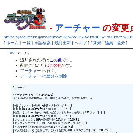
-
アーチャー
の変更
http://disgaea3return.gamedb.info/wiki/?%A5%A2%A1%BC%A5%C1%A5%E
[
ホーム
|
一覧
|
単語検索
|
最終更新
|
ヘルプ
] [
新規
|
編集
|
差分
]
Top
> アーチャー
追加された行は
この色
です。
削除された行は
この色
です。
アーチャー
へ行く。
アーチャー の差分を削除
#contents

*アーチャー（男） [#t240412e]

冷たい瞳の孤高の狙撃手。高い場所からの弓による攻撃は強力。~

|~魔ビリティー|~効果|~必要マナ|~ランク(Lv)|

|>|>|>|BGCOLOR(#ccff66):固有魔ビリティー|

|位置エネルギー|自分より低い位置にいる対象への攻撃力が30%アップ|-|-|

|>|>|>|BGCOLOR(#ccff66):汎用魔ビリティー|

|マッスルマスタリ|HPの装備適性が10%アップ|100|R1|

|ディフェンスマスタリ|DEFの装備適性が10%アップ|100|R1|

|ド忘れ予防|ド忘れ効果回避率50%アップ|50|R1|

|狩人の間合い|敵に近接していない場合に限りHITが30%アップ|1000|R2(Lv25)|
