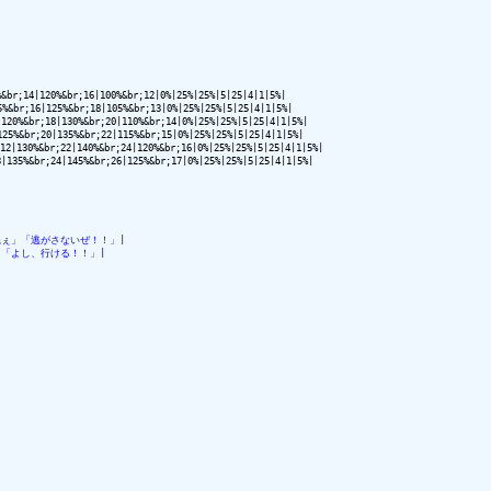
;14|120%&br;16|100%&br;12|0%|25%|25%|5|25|4|1|5%|

br;16|125%&br;18|105%&br;13|0%|25%|25%|5|25|4|1|5%|

%&br;18|130%&br;20|110%&br;14|0%|25%|25%|5|25|4|1|5%|

%&br;20|135%&br;22|115%&br;15|0%|25%|25%|5|25|4|1|5%|

130%&br;22|140%&br;24|120%&br;16|0%|25%|25%|5|25|4|1|5%|

5%&br;24|145%&br;26|125%&br;17|0%|25%|25%|5|25|4|1|5%|

ぇ」「逃がさないぜ！！」|
「よし、行ける！！」|