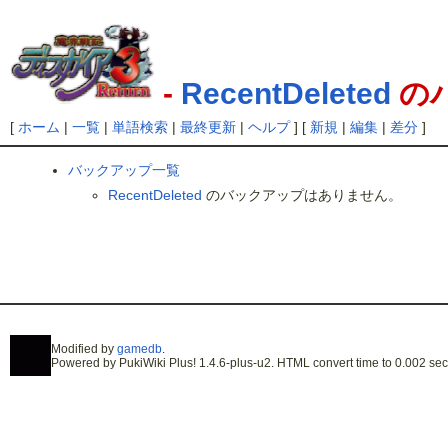
-
RecentDeleted
の
[
ホーム
|
一覧
|
単語検索
|
最終更新
|
ヘルプ
] [
新規
|
編集
|
差分
]
バックアップ一覧
RecentDeleted
のバックアップはありません。
Modified by
gamedb
.
Powered by PukiWiki Plus! 1.4.6-plus-u2. HTML convert time to 0.002 sec