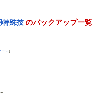
用特殊技
のバックアップ一覧
ソース
]
sec.