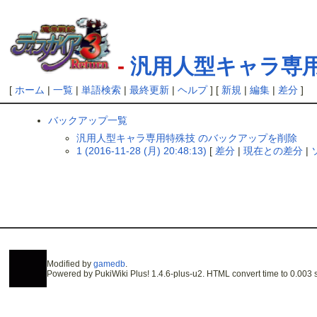
-
汎用人型キャラ専
[
ホーム
|
一覧
|
単語検索
|
最終更新
|
ヘルプ
] [
新規
|
編集
|
差分
]
バックアップ一覧
汎用人型キャラ専用特殊技 のバックアップを削除
1 (2016-11-28 (月) 20:48:13)
[
差分
|
現在との差分
|
Modified by
gamedb
.
Powered by PukiWiki Plus! 1.4.6-plus-u2. HTML convert time to 0.003 