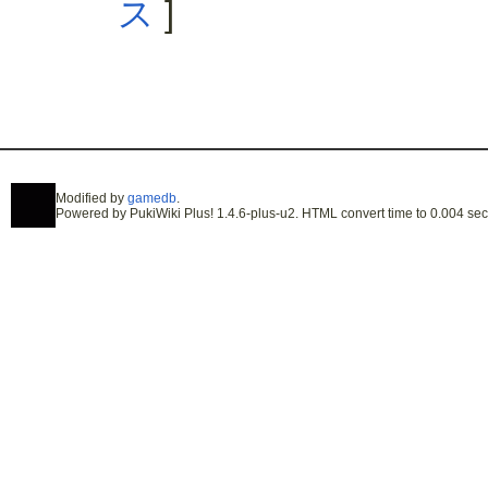
ス
]
Modified by
gamedb
.
Powered by PukiWiki Plus! 1.4.6-plus-u2. HTML convert time to 0.004 sec