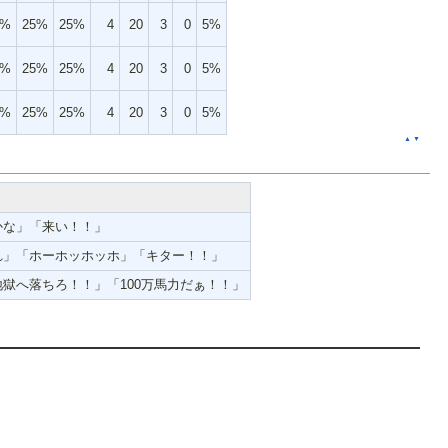
5%
25%
25%
4
20
3
0
5%
5%
25%
25%
4
20
3
0
5%
5%
25%
25%
4
20
3
0
5%
▲
▼
かな」「来い！！」
れ」「ホーホッホッホ」「キター！！」
獄へ落ちろ！！」「100万馬力だぁ！！」