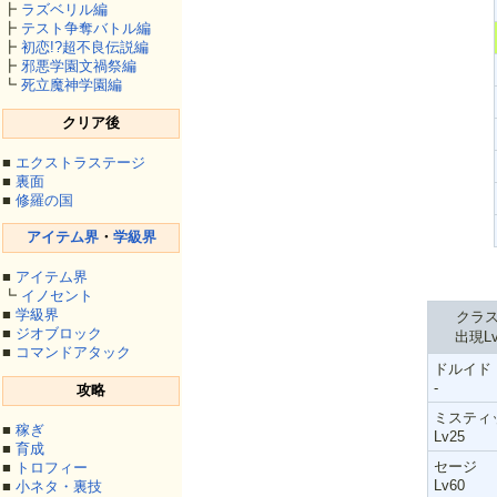
┣
ラズベリル編
┣
テスト争奪バトル編
┣
初恋!?超不良伝説編
┣
邪悪学園文禍祭編
┗
死立魔神学園編
クリア後
■
エクストラステージ
■
裏面
■
修羅の国
アイテム界
・
学級界
■
アイテム界
┗
イノセント
■
学級界
クラ
■
ジオブロック
出現L
■
コマンドアタック
ドルイド
-
攻略
ミスティ
■
稼ぎ
Lv25
■
育成
セージ
■
トロフィー
Lv60
■
小ネタ・裏技