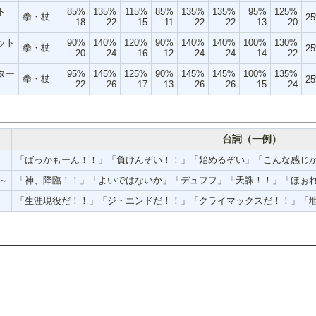
ト
85%
135%
115%
85%
135%
135%
95%
125%
拳・杖
2
18
22
15
11
22
22
13
20
ット
90%
140%
120%
90%
140%
140%
100%
130%
拳・杖
2
20
24
16
12
24
24
14
22
ター
95%
145%
125%
90%
145%
145%
100%
135%
拳・杖
2
22
26
17
13
26
26
15
24
台詞（一例）
「ばっかもーん！！」「負けんぞい！！」「始めるぞい」「こんな感じ
～
「神、降臨！！」「よいではないか」「デュフフ」「天誅！！」「ほぉ
「生涯現役だ！！」「ジ・エンドだ！！」「クライマックスだ！！」「地