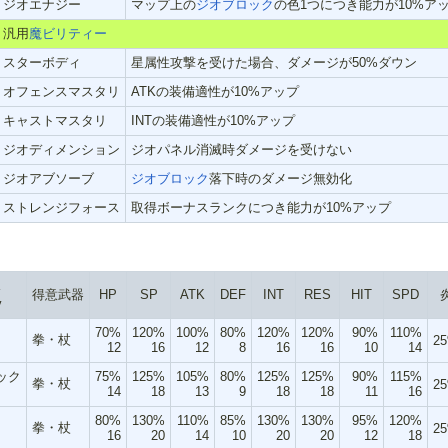
ジオエナジー
マップ上の
ジオブロック
の色1つにつき能力が10%ア
汎用
魔ビリティー
スターボディ
星属性攻撃を受けた場合、ダメージが50%ダウン
オフェンスマスタリ
ATKの装備適性が10%アップ
キャストマスタリ
INTの装備適性が10%アップ
ジオディメンション
ジオパネル消滅時ダメージを受けない
ジオアブソーブ
ジオブロック
落下時のダメージ無効化
ストレンジフォース
取得ボーナスランクにつき能力が10%アップ
ス
得意武器
HP
SP
ATK
DEF
INT
RES
HIT
SPD
v
70%
120%
100%
80%
120%
120%
90%
110%
拳・杖
2
12
16
12
8
16
16
10
14
ック
75%
125%
105%
80%
125%
125%
90%
115%
拳・杖
2
14
18
13
9
18
18
11
16
80%
130%
110%
85%
130%
130%
95%
120%
拳・杖
2
16
20
14
10
20
20
12
18