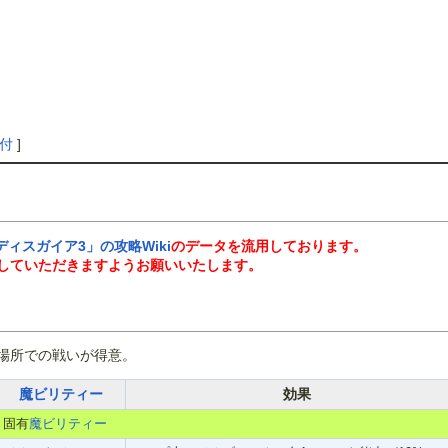
付
]
ディスガイア3」の攻略Wiki
のデータを流用しております。
していただきますようお願いいたします。
場所での戦いが得意。
魔ビリティー
効果
固有
魔ビリティー