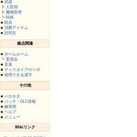
■
武器
┣
人型用
┣
魔物型用
┗
特殊
■
防具
■
消費アイテム
■
説明文
拠点関連
■
ホームルーム
┗
委員会
■
音楽
■
ディスガイアのツボ
■
使用できる漢字
その他
■
パロネタ
■
パッチ・DLC情報
■
練習用
■
ヘルプ
■
メニュー
Wikiリンク