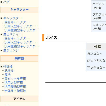
■
バグ
ハーミッ
Lv120
キャラクター
プロフェ
■
キャラクター
Lv240
┣
固有キャラクター
ジオマス
┣
汎用人型キャラクター
Lv480
┗
汎用魔物型キャラクター
■
魔ビリティー
ボイス
┣
固有キャラクター
┣
汎用人型キャラクター
┗
汎用魔物型キャラクター
性格
■
魔チェンジ
ガンコな～
特殊技
ひょうきんな
■
特殊技
マッチョな～
┣
武器技
┣
魔法
┣
固有キャラ専用
┣
汎用人型専用
┣
汎用魔物型専用
┗
合体技・覚醒技
アイテム