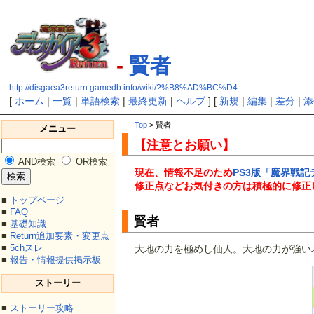
-
賢者
http://disgaea3return.gamedb.info/wiki/?%B8%AD%BC%D4
[
ホーム
|
一覧
|
単語検索
|
最終更新
|
ヘルプ
] [
新規
|
編集
|
差分
|
添
Top
> 賢者
メニュー
【注意とお願い】
AND検索
OR検索
現在、情報不足のため
PS3版「魔界戦記
修正点などお気付きの方は積極的に修正
■
トップページ
■
FAQ
賢者
■
基礎知識
■
Return追加要素・変更点
■
5chスレ
大地の力を極めし仙人。大地の力が強い
■
報告・情報提供掲示板
ストーリー
■
ストーリー攻略